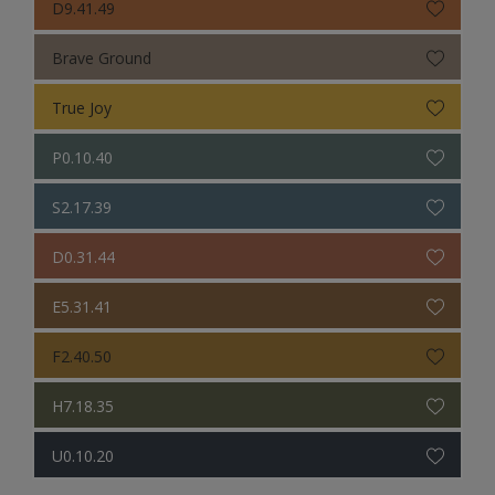
D9.41.49
Brave Ground
True Joy
P0.10.40
S2.17.39
D0.31.44
E5.31.41
F2.40.50
H7.18.35
U0.10.20