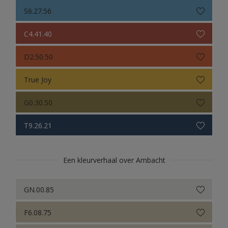
S6.27.56
C4.41.40
D2.50.50
True Joy
G0.30.50
T9.26.21
Een kleurverhaal over Ambacht
GN.00.85
F6.08.75