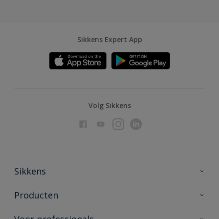
Sikkens Expert App
Volg Sikkens
Sikkens
Over Sikkens
Producten
AkzoNobel
Producten voor binnen