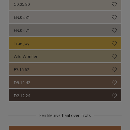
G0.05.80
EN.02.81
EN.02.71
True Joy
Wild Wonder
E7.15.62
D9.19.42
D2.12.24
Een kleurverhaal over Trots