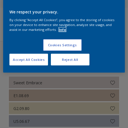
We respect your privacy.
By clicking “Accept All Cookies”, you agree to the storing of cookies
Filters
on your device to enhance site navigation, analyze site usage, and
assist in our marketing efforts.
Info
Cookies Settings
Sikkens Colour Futures 2025 (30 kleuren)
Accept All Cookies
Reject All
Een kleurverhaal over Durf
Sweet Embrace
E1.08.69
G2.09.80
U5.06.67