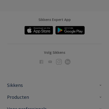
Sikkens Expert App
Volg Sikkens
Sikkens
Over Sikkens
Producten
AkzoNobel
Producten voor binnen