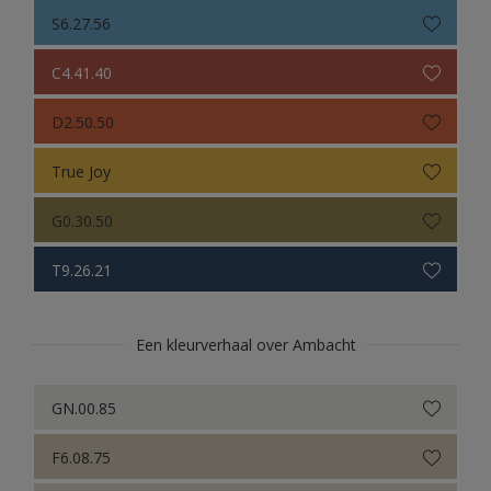
S6.27.56
C4.41.40
D2.50.50
True Joy
G0.30.50
T9.26.21
Een kleurverhaal over Ambacht
GN.00.85
F6.08.75