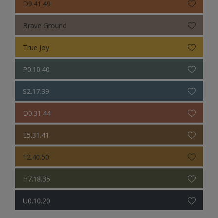
D9.41.49
Brave Ground
True Joy
P0.10.40
S2.17.39
D0.31.44
E5.31.41
F2.40.50
H7.18.35
U0.10.20