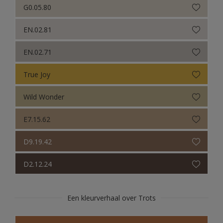
G0.05.80
EN.02.81
EN.02.71
True Joy
Wild Wonder
E7.15.62
D9.19.42
D2.12.24
Een kleurverhaal over Trots