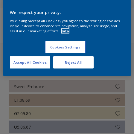
Sikkens Colour Futures 2025
We respect your privacy.
By clicking “Accept All Cookies”, you agree to the storing of cookies
Sikkens 5051
Filters
on your device to enhance site navigation, analyze site usage, and
assist in our marketing efforts.
Info
Sikkens ACC naar RAL
Cookies Settings
Sikkens Colour Futures 2024
Sikkens Colour Futures 2025 (30 kleuren)
Sikkens Colour Futures 2023
Accept All Cookies
Reject All
Een kleurverhaal over Durf
Sweet Embrace
E1.08.69
G2.09.80
U5.06.67