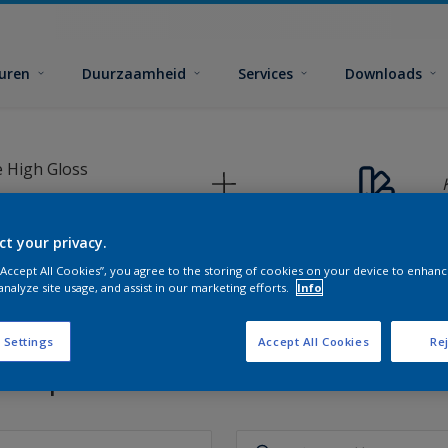
euren
Duurzaamheid
Services
Downloads
 High Gloss
ct your privacy.
 “Accept All Cookies”, you agree to the storing of cookies on your device to enhanc
analyze site usage, and assist in our marketing efforts.
Info
 Settings
Accept All Cookies
Rej
 de perfecte kleuren voor elke 