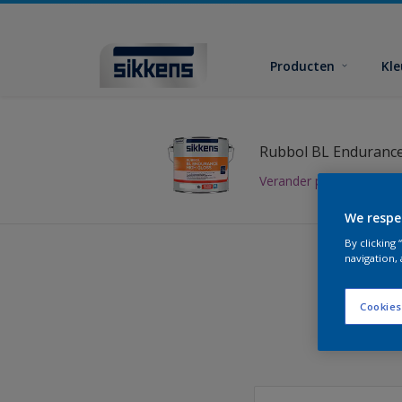
Producten
Kl
Rubbol BL Endurance
Verander product
We respe
By clicking
navigation, 
Cookies
Vind