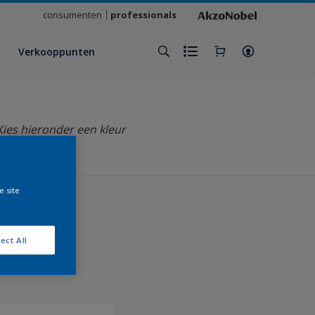
consumenten
professionals
Verkooppunten
Kies hieronder een kleur
e site
ect All
klant