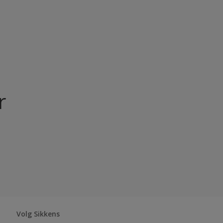
N.v.t
r
Volg Sikkens