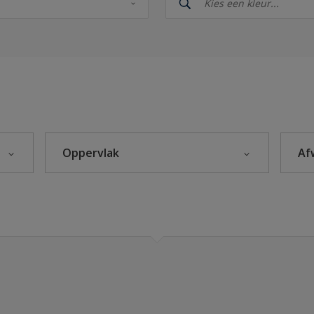
Sikkens Kleuren van het Jaar 2026 - The Rhythm of Blues
s 2025
eke Kleuren
Oppervlak
Af
Beton
leuren
Hout
rijzen
Kunststof
itten
Metaal
Steenachtig
s 2024