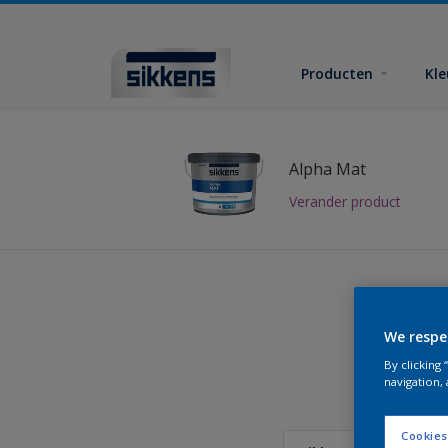
Producten
Kl
Alpha Mat
Verander product
We respe
Vind
By clicking
navigation, 
Cookies