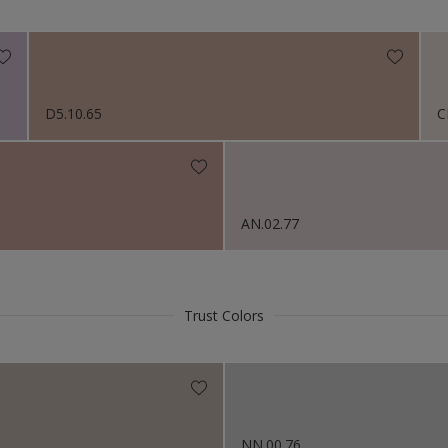
Niet van toepassing
itten
ctie kleuren
s 2024
D5.10.65
C
s 2023
s 2022
s 2021
AN.02.77
s 2019
Trust Colors
s 2018
NN.00.76