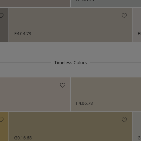
F4.04.73
E
Timeless Colors
F4.06.78
G0.16.68
G