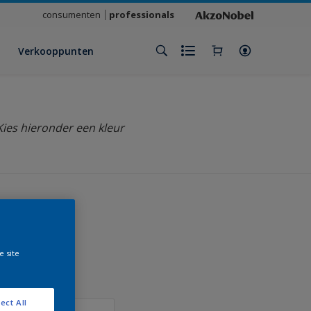
consumenten
professionals
Verkooppunten
Kies hieronder een kleur
klant
e site
ect All