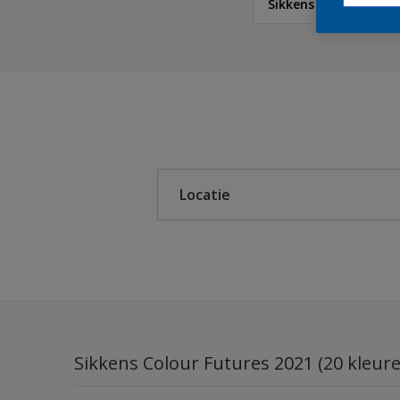
Sikkens Colour Futur
Sikkens
Sikkens Colour Future
Sikkens RIJKS Kleuren
Locatie
Sikkens Modern Klassi
Sikkens 5051
Binnen
Sikkens Alpha 501 Exte
Buiten
Sikkens ACC naar RAL
Sikkens Kleurselectie K
Sikkens Colour Futures 2021 (20 kleur
Sikkens Kleurselectie G