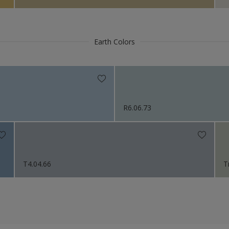
Earth Colors
R6.06.73
T4.04.66
T