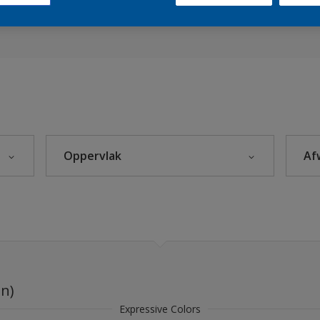
es 2021
Sikkens Kleuren van het Jaar 2026 - The Rhythm of Blues
s 2025
Oppervlak
Af
eke Kleuren
Beton
rior
Hout
Kunststof
leuren
Metaal
en)
Steenachtig
rijzen
Expressive Colors