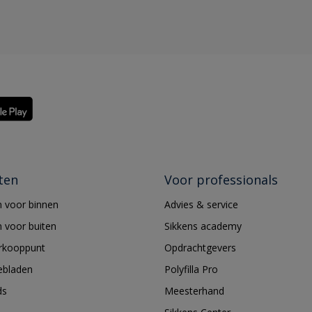
ten
Voor professionals
 voor binnen
Advies & service
 voor buiten
Sikkens academy
erkooppunt
Opdrachtgevers
ebladen
Polyfilla Pro
ds
Meesterhand