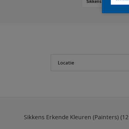
Sikkens Erkende Kleu
Sikkens
Sikkens Colour Future
Sikkens RIJKS Kleuren
Locatie
Sikkens Authentieke Kl
Sikkens Modern Klassi
Binnen
Sikkens 5051
Buiten
Sikkens ACC naar RAL
Sikkens Kleurselectie K
Sikkens Erkende Kleuren (Painters) (12
Sikkens Kleurselectie G