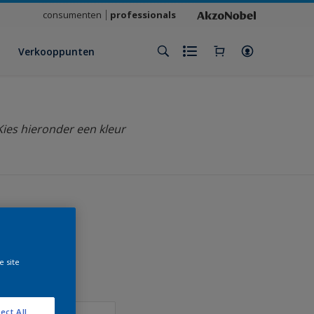
consumenten
professionals
Verkooppunten
Kies hieronder een kleur
klant
e site
ect All