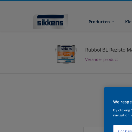
Producten
Kl
Rubbol BL Rezisto M
Verander product
We respe
Vind
By clicking
navigation, 
Cookies