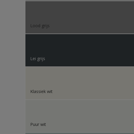
Sikkens Colour Future
Lood grijs
Lei grijs
Klassiek wit
Puur wit