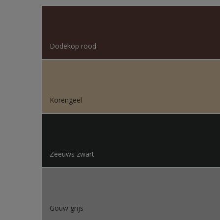
Sikkens Kleurselectie W
Sikkens Gezondheidsz
Dodekop rood
Sikkens 200 Kleuren vo
Sikkens Erkende Kleure
Sikkens Van Gogh Colle
Korengeel
Sikkens Colour Future
Sikkens Colour Future
Sikkens Colour Future
Zeeuws zwart
Sikkens Colour Future
Colour Futures 2020
Gouw grijs
Sikkens Colour Future