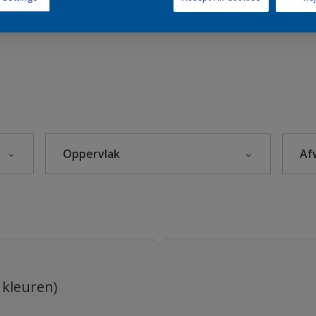
ren (Painters)
Sikkens Kleuren van het Jaar 2026 - The Rhythm of Blues
s 2025
Oppervlak
Af
euren
eke Kleuren
Beton
Hout
Kunststof
leuren
Metaal
 kleuren)
Steenachtig
rijzen