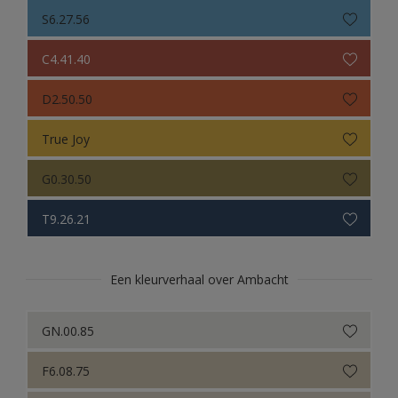
Sikkens Colour Futures 2021
S6.27.56
Colour Futures 2020
C4.41.40
Sikkens Colour Futures 2019
D2.50.50
Sikkens Colour Futures 2018
True Joy
G0.30.50
T9.26.21
Een kleurverhaal over Ambacht
GN.00.85
F6.08.75