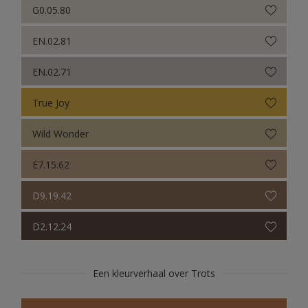
G0.05.80
EN.02.81
EN.02.71
True Joy
Wild Wonder
E7.15.62
D9.19.42
D2.12.24
Een kleurverhaal over Trots