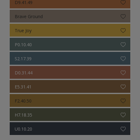
D9.41.49
Brave Ground
True Joy
P0.10.40
S2.17.39
D0.31.44
E5.31.41
F2.40.50
H7.18.35
U0.10.20