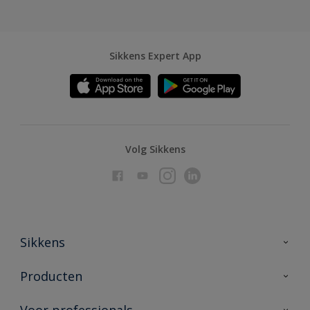
Sikkens Expert App
Volg Sikkens
Sikkens
Over Sikkens
Producten
AkzoNobel
Producten voor binnen