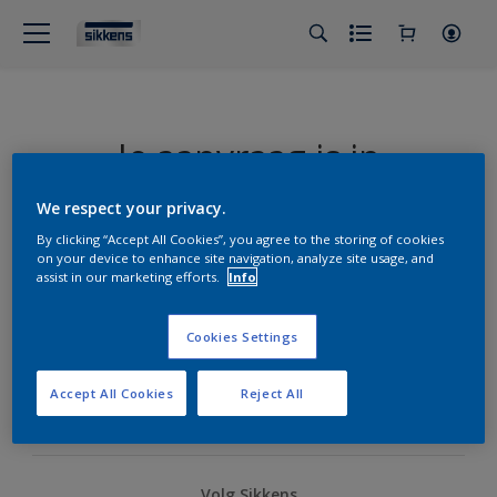
Je aanvraag is in
behandeling
We respect your privacy.
By clicking “Accept All Cookies”, you agree to the storing of cookies
on your device to enhance site navigation, analyze site usage, and
assist in our marketing efforts.
Info
Cookies Settings
Sikkens Expert App
Accept All Cookies
Reject All
Volg Sikkens