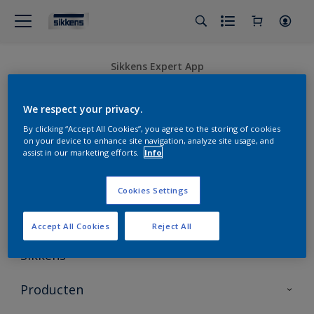
Sikkens Expert App
We respect your privacy.
By clicking “Accept All Cookies”, you agree to the storing of cookies
on your device to enhance site navigation, analyze site usage, and
assist in our marketing efforts.
Info
Volg Sikkens
Cookies Settings
Accept All Cookies
Reject All
Sikkens
Over Sikkens
Producten
AkzoNobel