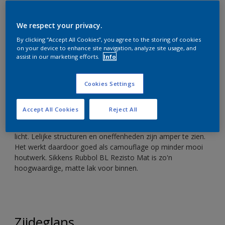
hoogglans?
We respect your privacy.
By clicking “Accept All Cookies”, you agree to the storing of cookies
on your device to enhance site navigation, analyze site usage, and
assist in our marketing efforts.
Info
Mat
Cookies Settings
Een matte lak heeft een minimale glans. Bij de meeste
beitssoorten is dit het geval, maar lak kan ook mat zijn. Een
Accept All Cookies
Reject All
matte lak of beits heeft een stoere en rustige uitstraling.
Een matte lak reflecteert nauwelijks, maar absorbeert veel
licht. Lelijke structuren en oneffenheden zijn amper te zien.
Het werkt daardoor goed als camouflage op minder mooi
houtwerk. Sikkens Rubbol BL Rezisto Mat is zo'n
hoogwaardige, matte lak voor binnen.
Zijdeglans