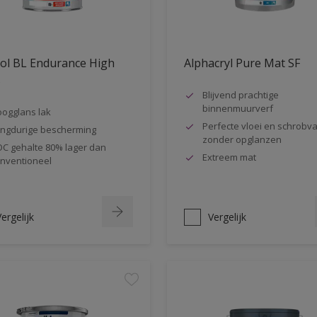
ol BL Endurance High
Alphacryl Pure Mat SF
s
Blijvend prachtige
binnenmuurverf
ogglans lak
Perfecte vloei en schrobva
ngdurige bescherming
zonder opglanzen
C gehalte 80% lager dan
Extreem mat
nventioneel
ergelijk
Vergelijk