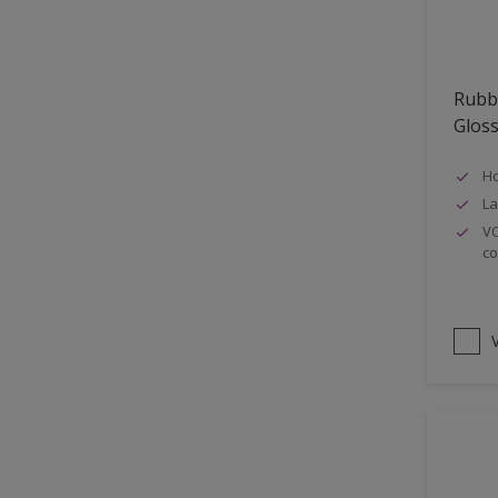
Oplosmiddelvrij
Onderzijde galerijen
Rubb
Huidvet resistent
Glos
Schrobklasse 2
Ho
PU gemodificeerd
La
Hoog rendement
VO
co
Speciale spuitkwaliteit
Chemicalienbestendigheid
Structuur
V
4SO
Carbonatatieremmend
Extreem buitenduurzaam
Schrobklasse 1