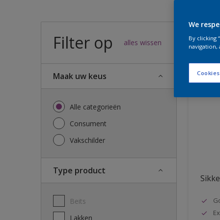
We respe
Filter op
54
result
By clicking
alles wissen
navigation, 
Cookies
Maak uw keus
Alle categorieën
Consument
Vakschilder
Type product
Sikke
G
Beits
Ex
Lakken