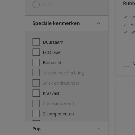
Rubbo
N.v.t
Ex
Speciale kenmerken
Hu
Sn
Duurzaam
ECO label
Biobased
V
Uitstekende hechting
Strak eindresultaat
Krasvast
Corrosiewerend
2 componenten
Decontamineerbaarheid
Prijs
attest