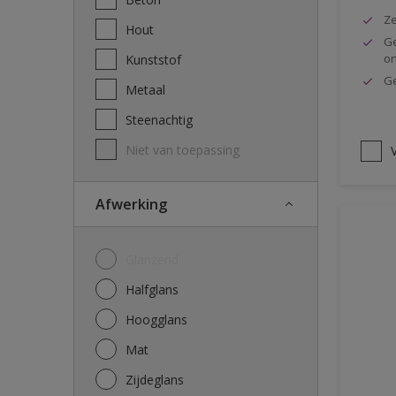
Ze
Hout
Ge
o
Kunststof
Ge
Metaal
Steenachtig
Niet van toepassing
V
Afwerking
Glanzend
Halfglans
Hoogglans
Mat
Zijdeglans