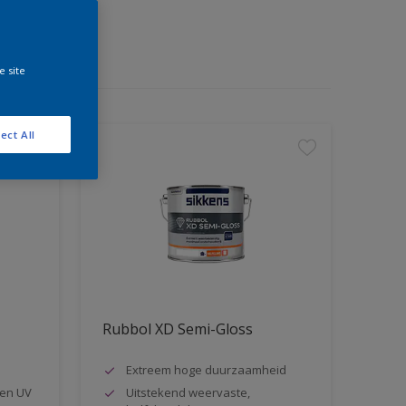
e site
ect All
Rubbol XD Semi-Gloss
Extreem hoge duurzaamheid
en UV
Uitstekend weervaste,