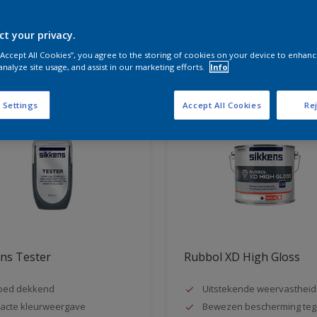
ct your privacy.
aten voor jou
 “Accept All Cookies”, you agree to the storing of cookies on your device to enhanc
analyze site usage, and assist in our marketing efforts.
Info
 Settings
Accept All Cookies
Rej
ns Tester
Rubbol XD High Gloss
oed dekkend
Uitstekende weervastheid
acte kleurweergave
Bewezen bescherming teg