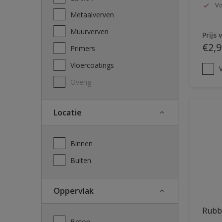
Vo
Metaalverven
Muurverven
Prijs 
€2,9
Primers
Vloercoatings
V
Overig
Locatie
Binnen
Buiten
Oppervlak
Rubb
Beton