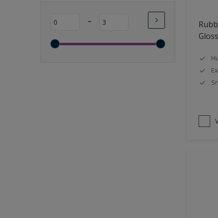
Lange open tijd
-
Rubbo
Wasbaar
Glos
Sneldrogend
Geschikt voor vochtige
Hu
ruimten
Ex
Sn
Transparant
Bacteriebestendig
Beter reinigbaar
V
Damp-open
Winterkwaliteit
Isolerend
Langdurig hoge glans
Metallic
nageisoleerde gevels