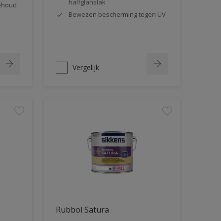
halfglanslak
behoud
Bewezen bescherming tegen UV
Vergelijk
Rubbol Satura