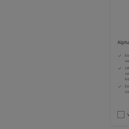
Vloer
Voorbehandeling
Gemakkelijk verwerkbaar
Elastisch
Alpha
Huidvetbestendig
Ex
1 pot systeem
ve
Impregneren
Ui
zw
ko
Ex
vo
V