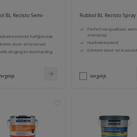
l BL Rezisto Semi-
Rubbol BL Rezisto Spray
s
Perfect verspuitbaar, wein
overspray
idvetresistente halfglanslak
Huidvetresistent
treem stoot- en krasvast
Extreem stoot- en krasvas
elle droging en doorharding
ergelijk
Vergelijk