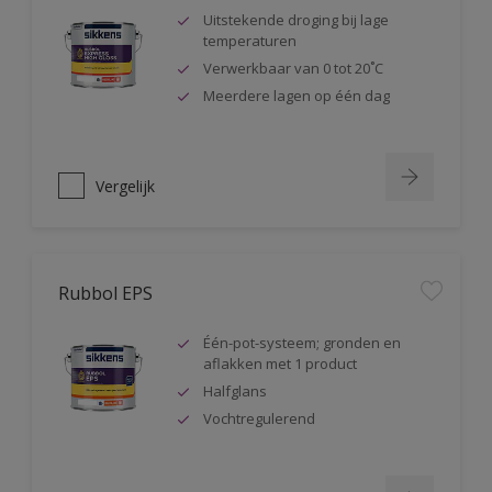
Uitstekende droging bij lage
temperaturen
Verwerkbaar van 0 tot 20˚C
Meerdere lagen op één dag
Vergelijk
Rubbol EPS
Één-pot-systeem; gronden en
aflakken met 1 product
Halfglans
Vochtregulerend