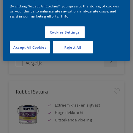
Rubbol AZ
By clicking “Accept All Cookies”, you agree to the storing of cookies
on your device to enhance site navigation, analyze site usage, and
assist in our marketing efforts.
Info
Uitstekende hoogglanslak
Tot 5 jaar bescherming
Zeer goede vloeiing
Cookies Settings
Accept All Cookies
Reject All
Vergelijk
Rubbol Satura
Extreem kras- en slijtvast
Hoge dekkracht
Uitstekende vloeiing