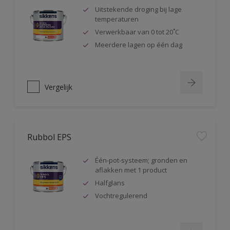
Uitstekende droging bij lage
temperaturen
Verwerkbaar van 0 tot 20˚C
Meerdere lagen op één dag
Vergelijk
Rubbol EPS
Één-pot-systeem; gronden en
aflakken met 1 product
Halfglans
Vochtregulerend