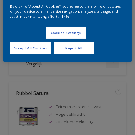
Rubbol AZ
By clicking “Accept All Cookies”, you agree to the storing of cookies
on your device to enhance site navigation, analyze site usage, and
assist in our marketing efforts.
Info
Uitstekende hoogglanslak
Tot 5 jaar bescherming
Zeer goede vloeiing
Cookies Settings
Accept All Cookies
Reject All
Vergelijk
Rubbol Satura
Extreem kras- en slijtvast
Hoge dekkracht
Uitstekende vloeiing