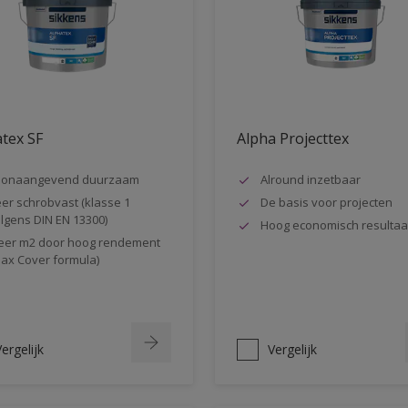
tex SF
Alpha Projecttex
oonaangevend duurzaam
Alround inzetbaar
er schrobvast (klasse 1
De basis voor projecten
lgens DIN EN 13300)
Hoog economisch resultaa
er m2 door hoog rendement
ax Cover formula)
ergelijk
Vergelijk