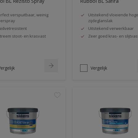
l BL Rezisto Spray
Rubbol BL Safira
rfect verspuitbaar, weinig
Uitstekend vloeiende hog
erspray
zijdeglanslak
idvetresistent
Uitstekend verwerkbaar
treem stoot- en krasvast
Zeer goed kras- en slijtvas
ergelijk
Vergelijk