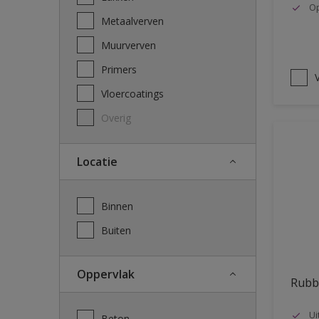
Op
Metaalverven
Muurverven
Primers
V
Vloercoatings
Overig
Locatie
Binnen
Buiten
Oppervlak
Rubb
Ui
Beton