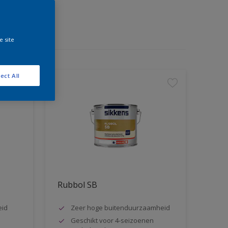
e site
ect All
Rubbol SB
eid
Zeer hoge buitenduurzaamheid
Geschikt voor 4-seizoenen