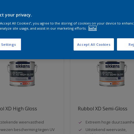
ct your privacy.
aten voor jou
 “Accept All Cookies”, you agree to the storing of cookies on your device to enhanc
analyze site usage, and assist in our marketing efforts.
Info
 Settings
Accept All Cookies
Rej
ol XD High Gloss
Rubbol XD Semi-Gloss
tstekende weervastheid
Extreem hoge duurzaamh
wezen bescherming tegen UV
Uitstekend weervaste,