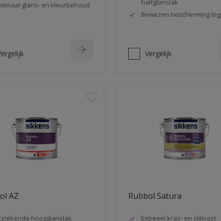
halfglanslak
timaal glans- en kleurbehoud
Bewezen bescherming teg
ergelijk
Vergelijk
ol AZ
Rubbol Satura
tstekende hoogglanslak
Extreem kras- en slijtvast