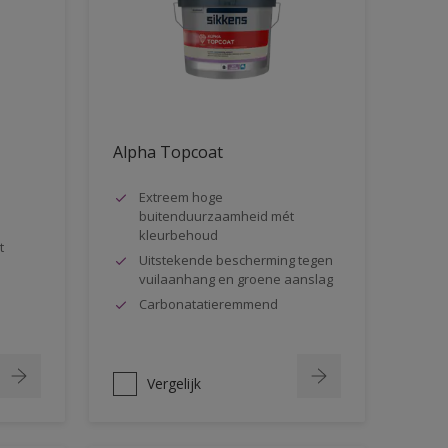
Alpha Topcoat
Extreem hoge
buitenduurzaamheid mét
kleurbehoud
t
Uitstekende bescherming tegen
vuilaanhang en groene aanslag
Carbonatatieremmend
Vergelijk