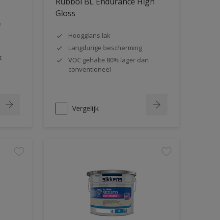
Rubbol BL Endurance High
Gloss
e
Hoogglans lak
Langdurige bescherming
t
VOC gehalte 80% lager dan
conventioneel
Vergelijk