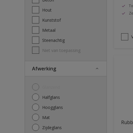
To
Hout
Ze
Kunststof
Metaal
V
Steenachtig
Niet van toepassing
Afwerking
Glanzend
Halfglans
Hoogglans
Mat
Rubb
Zijdeglans