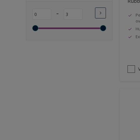
Rubbo
Lange open tijd
-
Pe
Wasbaar
ov
Sneldrogend
Hu
Geschikt voor vochtige
Ex
ruimten
Transparant
Bacteriebestendig
V
Beter reinigbaar
Damp-open
Winterkwaliteit
Isolerend
Langdurig hoge glans
Metallic
nageisoleerde gevels