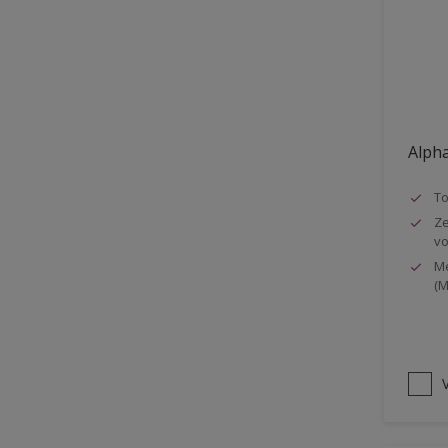
Vloer
Voorbehandeling
Gemakkelijk verwerkbaar
Elastisch
Alpha
Huidvetbestendig
1 pot systeem
T
Ze
Impregneren
vo
Me
(M
V