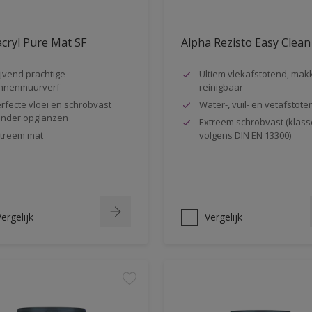
cryl Pure Mat SF
Alpha Rezisto Easy Clean
ijvend prachtige
Ultiem vlekafstotend, makk
nnenmuurverf
reinigbaar
rfecte vloei en schrobvast
Water-, vuil- en vetafstote
nder opglanzen
Extreem schrobvast (klass
treem mat
volgens DIN EN 13300)
ergelijk
Vergelijk