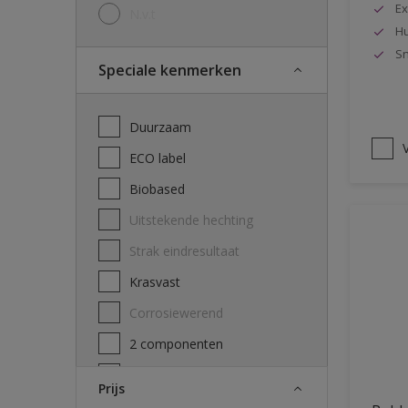
Ex
N.v.t
Hu
Sn
Speciale kenmerken
Duurzaam
V
ECO label
Biobased
Uitstekende hechting
Strak eindresultaat
Krasvast
Corrosiewerend
2 componenten
Decontamineerbaarheid
Prijs
attest