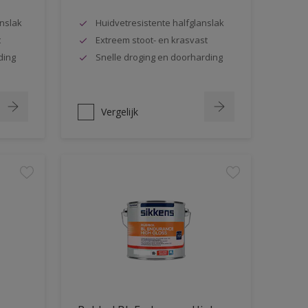
nslak
Huidvetresistente halfglanslak
t
Extreem stoot- en krasvast
ding
Snelle droging en doorharding
Vergelijk