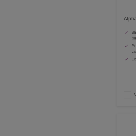
Oplosmiddelvrij
Alpha
Onderzijde galerijen
Huidvet resistent
Bl
bi
Schrobklasse 2
Pe
PU gemodificeerd
zo
Ex
Hoog rendement
Speciale spuitkwaliteit
Chemicalienbestendigheid
Structuur
V
4SO
Carbonatatieremmend
Extreem buitenduurzaam
Schrobklasse 1