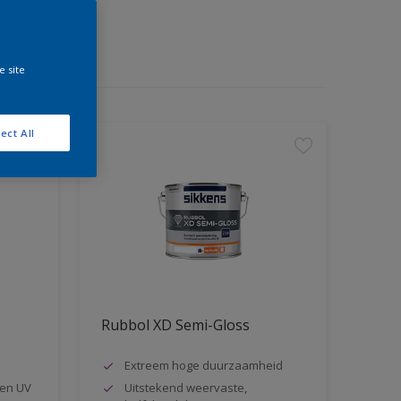
e site
ect All
Rubbol XD Semi-Gloss
Extreem hoge duurzaamheid
en UV
Uitstekend weervaste,