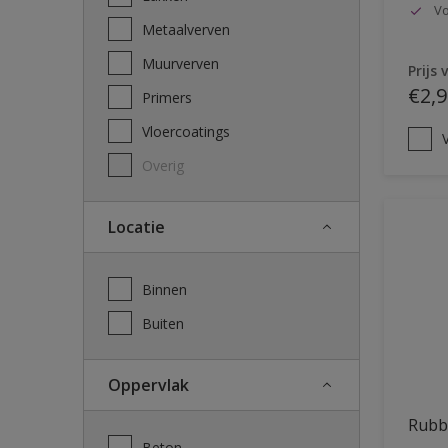
Vo
Metaalverven
Muurverven
Prijs 
€2,9
Primers
Vloercoatings
V
Overig
Locatie
Binnen
Buiten
Oppervlak
Rubb
Beton