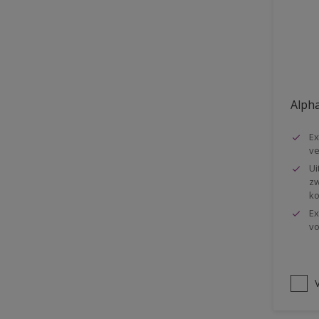
Vloer
Voorbehandeling
Gemakkelijk verwerkbaar
Elastisch
Alpha
Huidvetbestendig
Ex
1 pot systeem
ve
Impregneren
Ui
zw
ko
Ex
vo
V