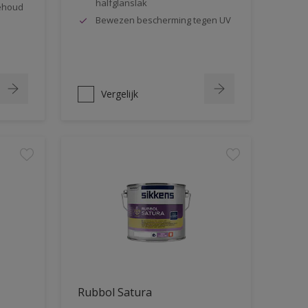
halfglanslak
behoud
Bewezen bescherming tegen UV
Vergelijk
Rubbol Satura