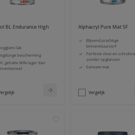
ol BL Endurance High
Alphacryl Pure Mat SF
s
Blijvend prachtige
binnenmuurverf
ogglans lak
Perfecte vloei en schrobva
ngdurige bescherming
zonder opglanzen
C gehalte 80% lager dan
Extreem mat
nventioneel
ergelijk
Vergelijk