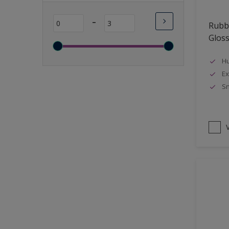
Lange open tijd
-
Rubbo
Wasbaar
Glos
Sneldrogend
Geschikt voor vochtige
Hu
ruimten
Ex
Sn
Transparant
Bacteriebestendig
Beter reinigbaar
V
Damp-open
Winterkwaliteit
Isolerend
Langdurig hoge glans
Metallic
nageisoleerde gevels