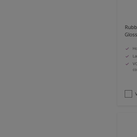
Oplosmiddelvrij
Onderzijde galerijen
Rubb
Huidvet resistent
Glos
Schrobklasse 2
Ho
PU gemodificeerd
La
Hoog rendement
VO
co
Speciale spuitkwaliteit
Chemicalienbestendigheid
Structuur
V
4SO
Carbonatatieremmend
Extreem buitenduurzaam
Schrobklasse 1