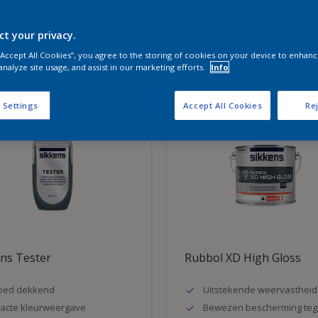
ct your privacy.
aten voor jou
 “Accept All Cookies”, you agree to the storing of cookies on your device to enhanc
analyze site usage, and assist in our marketing efforts.
Info
 Settings
Accept All Cookies
Rej
ns Tester
Rubbol XD High Gloss
oed dekkend
Uitstekende weervastheid
acte kleurweergave
Bewezen bescherming teg