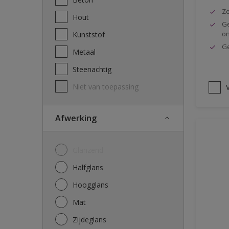
Ze
Hout
Ge
o
Kunststof
Ge
Metaal
Steenachtig
Niet van toepassing
V
Afwerking
Glanzend
Halfglans
Hoogglans
Mat
Zijdeglans