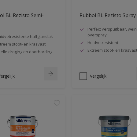
l BL Rezisto Semi-
Rubbol BL Rezisto Spray
s
Perfect verspuitbaar, wein
overspray
idvetresistente halfglanslak
Huidvetresistent
treem stoot- en krasvast
Extreem stoot- en krasvas
elle droging en doorharding
ergelijk
Vergelijk