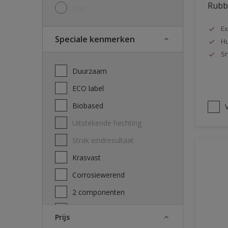
Rubbo
N.v.t
Ex
Speciale kenmerken
Hu
Sn
Duurzaam
ECO label
Biobased
V
Uitstekende hechting
Strak eindresultaat
Krasvast
Corrosiewerend
2 componenten
Decontamineerbaarheid
Prijs
attest