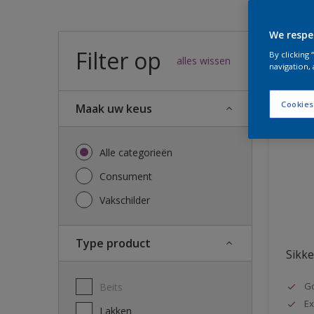
We respe
Filter op
57
result
By clicking
alles wissen
navigation, 
Cookies
Maak uw keus
Alle categorieën
Consument
Vakschilder
Type product
Sikke
G
Beits
Ex
Lakken