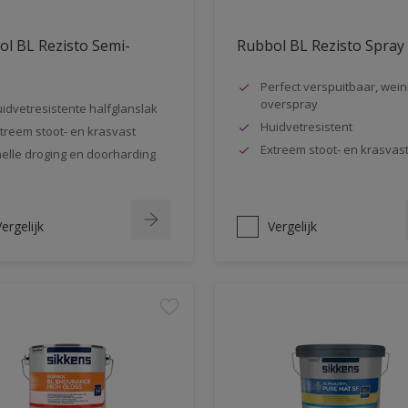
l BL Rezisto Semi-
Rubbol BL Rezisto Spray
s
Perfect verspuitbaar, wein
overspray
idvetresistente halfglanslak
Huidvetresistent
treem stoot- en krasvast
Extreem stoot- en krasvas
elle droging en doorharding
ergelijk
Vergelijk