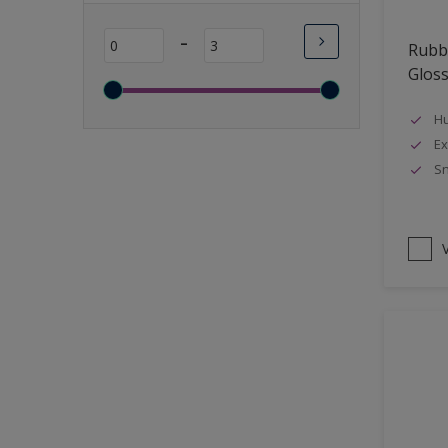
Lange open tijd
-
Rubbo
Wasbaar
Glos
Sneldrogend
Geschikt voor vochtige
Hu
ruimten
Ex
Sn
Transparant
Bacteriebestendig
Beter reinigbaar
V
Damp-open
Winterkwaliteit
Isolerend
Langdurig hoge glans
Metallic
nageisoleerde gevels