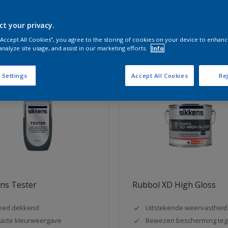
ct your privacy.
aten voor jou
 “Accept All Cookies”, you agree to the storing of cookies on your device to enhanc
analyze site usage, and assist in our marketing efforts.
Info
 Settings
Accept All Cookies
Rej
ns Tester
Rubbol XD High Gloss
oed dekkend
Uitstekende weervastheid
acte kleurweergave
Bewezen bescherming teg