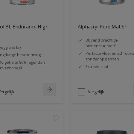
ol BL Endurance High
Alphacryl Pure Mat SF
s
Blijvend prachtige
binnenmuurverf
ogglans lak
Perfecte vloei en schrobva
ngdurige bescherming
zonder opglanzen
C gehalte 80% lager dan
Extreem mat
nventioneel
ergelijk
Vergelijk