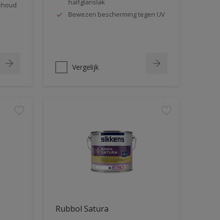
halfglanslak
behoud
Bewezen bescherming tegen UV
Vergelijk
Rubbol Satura