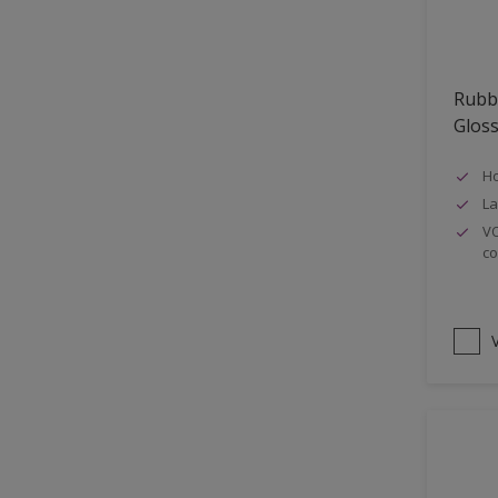
Oplosmiddelvrij
Onderzijde galerijen
Rubb
Huidvet resistent
Glos
Schrobklasse 2
Ho
PU gemodificeerd
La
Hoog rendement
VO
co
Speciale spuitkwaliteit
Chemicalienbestendigheid
Structuur
V
4SO
Carbonatatieremmend
Extreem buitenduurzaam
Schrobklasse 1