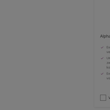
Vloer
Voorbehandeling
Gemakkelijk verwerkbaar
Elastisch
Alpha
Huidvetbestendig
Ex
1 pot systeem
ve
Impregneren
Ui
zw
ko
Ex
vo
V