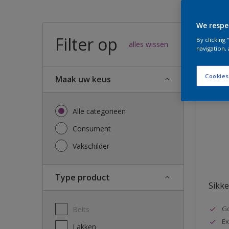
We respe
Filter op
49
result
By clicking
alles wissen
navigation, 
Cookies
Maak uw keus
Alle categorieën
Consument
Vakschilder
Type product
Sikke
G
Beits
Ex
Lakken