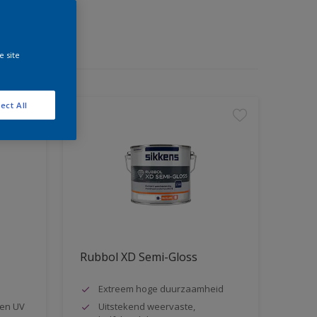
e site
ect All
Rubbol XD Semi-Gloss
Extreem hoge duurzaamheid
en UV
Uitstekend weervaste,