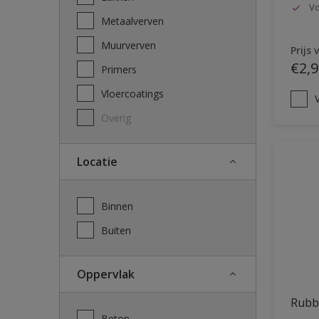
Vo
Metaalverven
Muurverven
Prijs 
€2,9
Primers
Vloercoatings
V
Overig
Locatie
Binnen
Buiten
Oppervlak
Rubb
Beton