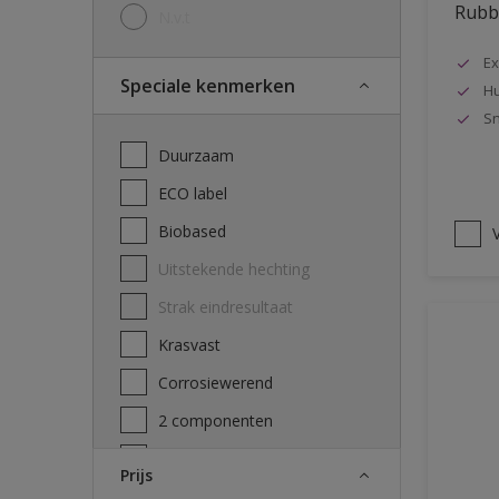
Rubbo
N.v.t
Ex
Speciale kenmerken
Hu
Sn
Duurzaam
ECO label
Biobased
V
Uitstekende hechting
Strak eindresultaat
Krasvast
Corrosiewerend
2 componenten
Decontamineerbaarheid
Prijs
attest