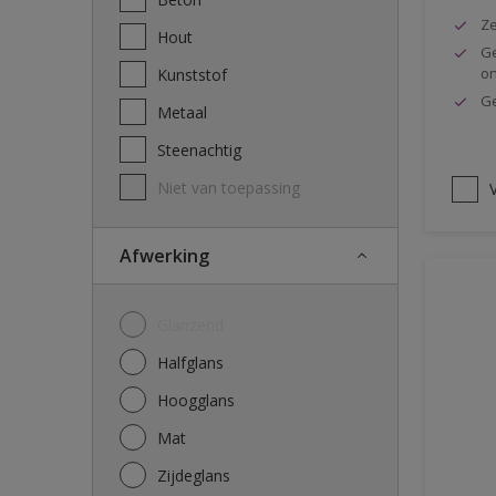
Ze
Hout
Ge
o
Kunststof
Ge
Metaal
Steenachtig
Niet van toepassing
V
Afwerking
Glanzend
Halfglans
Hoogglans
Mat
Zijdeglans