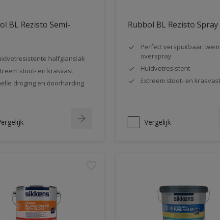
l BL Rezisto Semi-
Rubbol BL Rezisto Spray
s
Perfect verspuitbaar, wein
overspray
idvetresistente halfglanslak
Huidvetresistent
treem stoot- en krasvast
Extreem stoot- en krasvas
elle droging en doorharding
ergelijk
Vergelijk