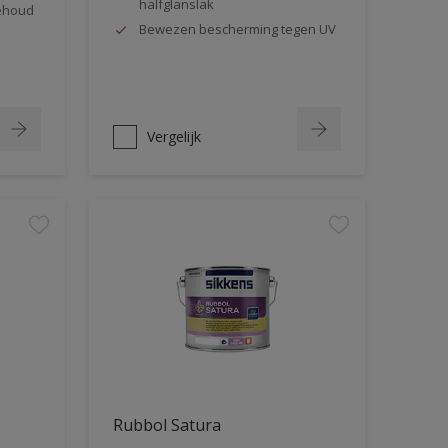
halfglanslak
behoud
Bewezen bescherming tegen UV
Vergelijk
Rubbol Satura