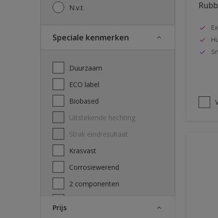
Rubbo
N.v.t
Ex
Speciale kenmerken
Hu
Sn
Duurzaam
ECO label
Biobased
V
Uitstekende hechting
Strak eindresultaat
Krasvast
Corrosiewerend
2 componenten
Decontamineerbaarheid
Prijs
attest