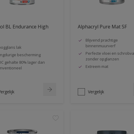
ol BL Endurance High
Alphacryl Pure Mat SF
s
Blijvend prachtige
binnenmuurverf
ogglans lak
Perfecte vloei en schrobva
ngdurige bescherming
zonder opglanzen
C gehalte 80% lager dan
Extreem mat
nventioneel
ergelijk
Vergelijk