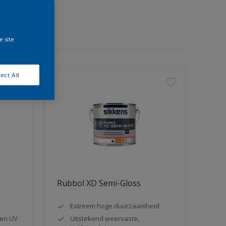
e site
ect All
Rubbol XD Semi-Gloss
Extreem hoge duurzaamheid
en UV
Uitstekend weervaste,