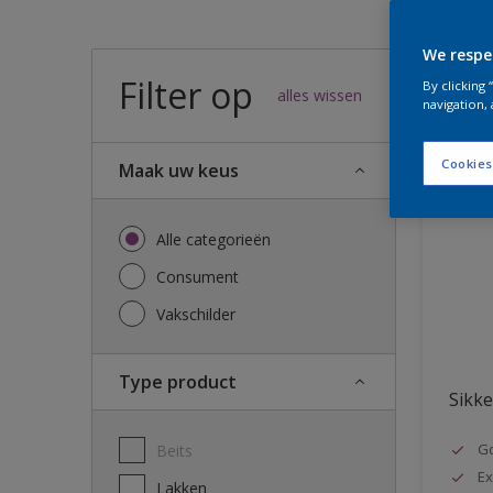
We respe
Filter op
57
result
By clicking
alles wissen
navigation, 
Cookies
Maak uw keus
Alle categorieën
Consument
Vakschilder
Type product
Sikke
G
Beits
Ex
Lakken