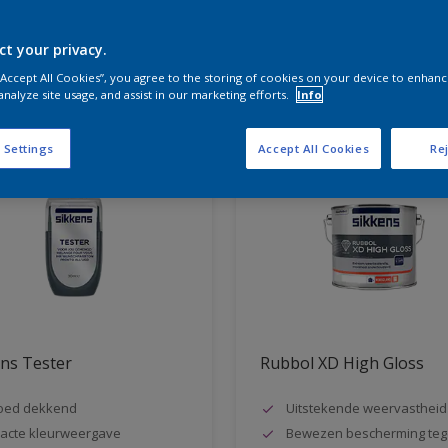
ct your privacy.
aten voor jou
 “Accept All Cookies”, you agree to the storing of cookies on your device to enhanc
analyze site usage, and assist in our marketing efforts.
Info
 Settings
Accept All Cookies
Rej
ns Tester
Rubbol XD High Gloss
oed dekkend
Uitstekende weervastheid
acte kleurweergave
Bewezen bescherming teg