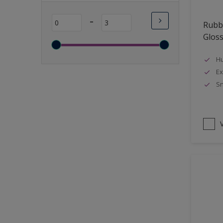
Lange open tijd
-
Rubbo
Wasbaar
Glos
Sneldrogend
Geschikt voor vochtige
Hu
ruimten
Ex
Sn
Transparant
Bacteriebestendig
Beter reinigbaar
V
Damp-open
Winterkwaliteit
Isolerend
Langdurig hoge glans
Metallic
nageisoleerde gevels