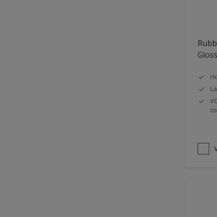
Oplosmiddelvrij
Onderzijde galerijen
Rubb
Huidvet resistent
Glos
Schrobklasse 2
Ho
PU gemodificeerd
La
Hoog rendement
VO
co
Speciale spuitkwaliteit
Chemicalienbestendigheid
Structuur
V
4SO
Carbonatatieremmend
Extreem buitenduurzaam
Schrobklasse 1