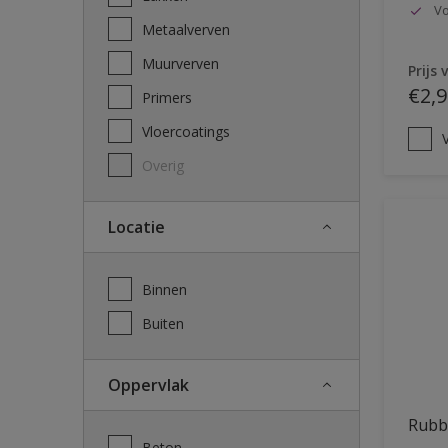
Vo
Metaalverven
Muurverven
Prijs 
€2,9
Primers
Vloercoatings
V
Overig
Locatie
Binnen
Buiten
Oppervlak
Rubb
Beton