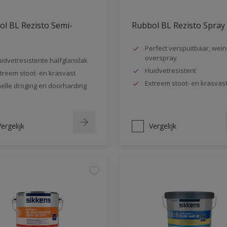
l BL Rezisto Semi-
Rubbol BL Rezisto Spray
s
Perfect verspuitbaar, wein
overspray
idvetresistente halfglanslak
Huidvetresistent
treem stoot- en krasvast
Extreem stoot- en krasvas
elle droging en doorharding
ergelijk
Vergelijk