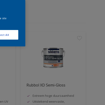
e site
ect All
Rubbol XD Semi-Gloss
Extreem hoge duurzaamheid
en UV
Uitstekend weervaste,