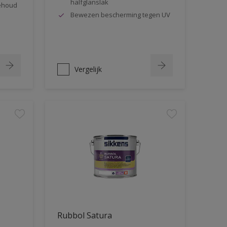
halfglanslak
behoud
Bewezen bescherming tegen UV
Vergelijk
Rubbol Satura