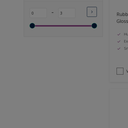
Lange open tijd
-
Rubbo
Wasbaar
Glos
Sneldrogend
Geschikt voor vochtige
Hu
ruimten
Ex
Sn
Transparant
Bacteriebestendig
Beter reinigbaar
V
Damp-open
Winterkwaliteit
Isolerend
Langdurig hoge glans
Metallic
nageisoleerde gevels