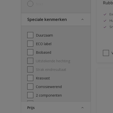
Rubbo
N.v.t
Ex
Speciale kenmerken
Hu
Sn
Duurzaam
ECO label
Biobased
V
Uitstekende hechting
Strak eindresultaat
Krasvast
Corrosiewerend
2 componenten
Decontamineerbaarheid
Prijs
attest