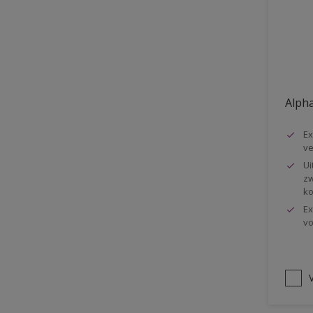
Vloer
Voorbehandeling
Gemakkelijk verwerkbaar
Elastisch
Alpha
Huidvetbestendig
Ex
1 pot systeem
ve
Impregneren
Ui
zw
ko
Ex
vo
V