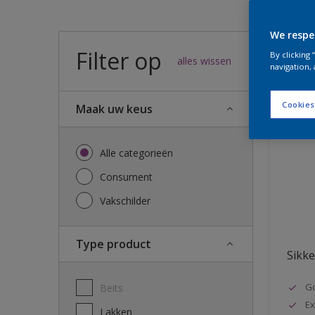
We respe
Filter op
49
result
By clicking
alles wissen
navigation, 
Cookies
Maak uw keus
Alle categorieën
Consument
Vakschilder
Type product
Sikke
G
Beits
Ex
Lakken