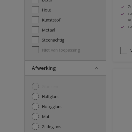
Ze
Hout
Ge
o
Kunststof
Ge
Metaal
Steenachtig
Niet van toepassing
V
Afwerking
Glanzend
Halfglans
Hoogglans
Mat
Zijdeglans