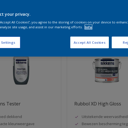
ct your privacy.
aten voor jou
 “Accept All Cookies”, you agree to the storing of cookies on your device to enhanc
analyze site usage, and assist in our marketing efforts.
Info
 Settings
Accept All Cookies
Rej
ns Tester
Rubbol XD High Gloss
oed dekkend
Uitstekende weervastheid
acte kleurweergave
Bewezen bescherming teg