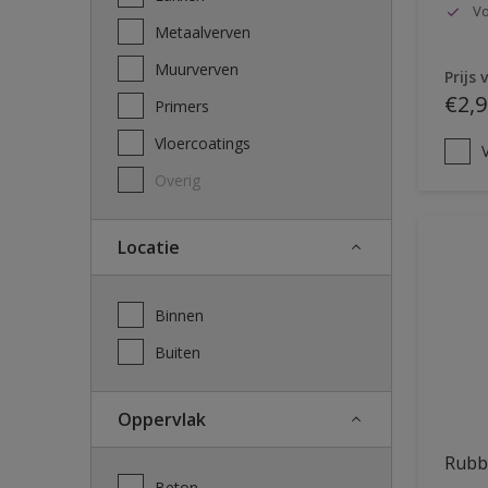
Vo
Metaalverven
Muurverven
Prijs 
€2,9
Primers
Vloercoatings
V
Overig
Locatie
Binnen
Buiten
Oppervlak
Rubb
Beton