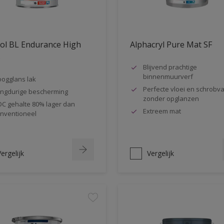
ol BL Endurance High
Alphacryl Pure Mat SF
s
Blijvend prachtige
binnenmuurverf
ogglans lak
Perfecte vloei en schrobva
ngdurige bescherming
zonder opglanzen
C gehalte 80% lager dan
Extreem mat
nventioneel
ergelijk
Vergelijk