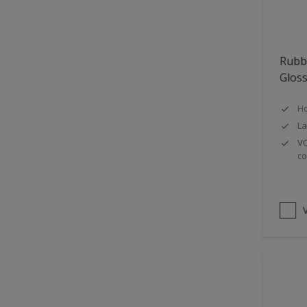
Oplosmiddelvrij
Onderzijde galerijen
Rubb
Huidvet resistent
Glos
Schrobklasse 2
Ho
PU gemodificeerd
La
Hoog rendement
VO
co
Speciale spuitkwaliteit
Chemicalienbestendigheid
Structuur
V
4SO
Carbonatatieremmend
Extreem buitenduurzaam
Schrobklasse 1