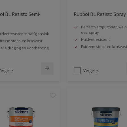
l BL Rezisto Semi-
Rubbol BL Rezisto Spray
s
Perfect verspuitbaar, wein
overspray
idvetresistente halfglanslak
Huidvetresistent
treem stoot- en krasvast
Extreem stoot- en krasvas
elle droging en doorharding
ergelijk
Vergelijk