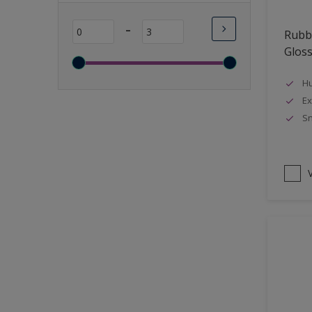
Lange open tijd
-
Rubbo
Wasbaar
Glos
Sneldrogend
Geschikt voor vochtige
Hu
ruimten
Ex
Sn
Transparant
Bacteriebestendig
Beter reinigbaar
V
Damp-open
Winterkwaliteit
Isolerend
Langdurig hoge glans
Metallic
nageisoleerde gevels