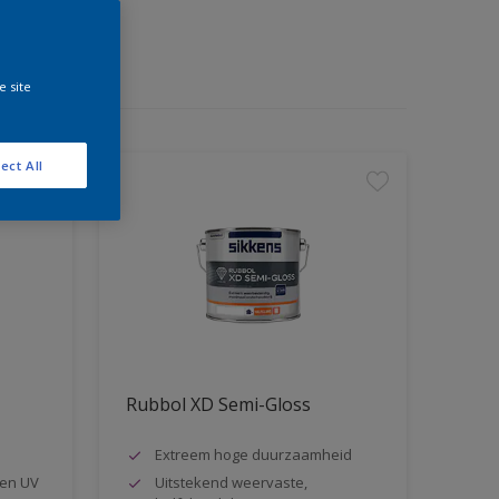
e site
ect All
Rubbol XD Semi-Gloss
Extreem hoge duurzaamheid
en UV
Uitstekend weervaste,