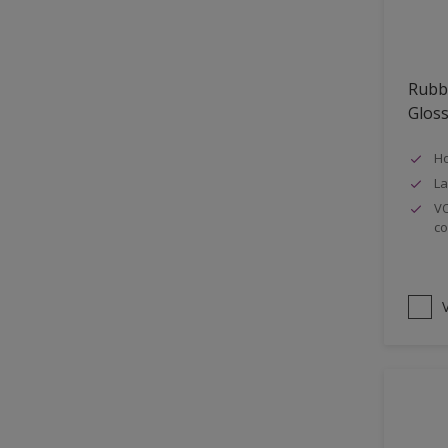
Oplosmiddelvrij
Onderzijde galerijen
Rubb
Huidvet resistent
Glos
Schrobklasse 2
Ho
PU gemodificeerd
La
Hoog rendement
VO
co
Speciale spuitkwaliteit
Chemicalienbestendigheid
Structuur
V
4SO
Carbonatatieremmend
Extreem buitenduurzaam
Schrobklasse 1