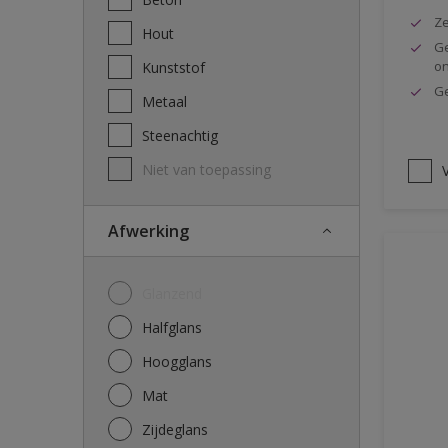
Ze
Hout
Ge
o
Kunststof
Ge
Metaal
Steenachtig
Niet van toepassing
V
Afwerking
Glanzend
Halfglans
Hoogglans
Mat
Zijdeglans