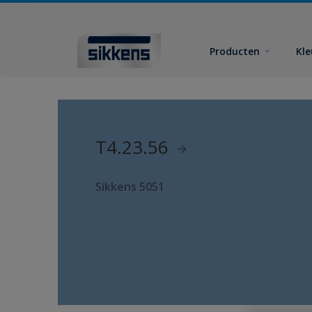
Producten
Kl
T4.23.56
Sikkens 5051