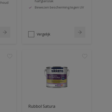
halfglanslak
behoud
Bewezen bescherming tegen UV
Vergelijk
Rubbol Satura