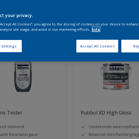
ct your privacy.
aten voor jou
 “Accept All Cookies”, you agree to the storing of cookies on your device to enhanc
analyze site usage, and assist in our marketing efforts.
Info
 Settings
Accept All Cookies
Rej
ns Tester
Rubbol XD High Gloss
oed dekkend
Uitstekende weervastheid
acte kleurweergave
Bewezen bescherming teg