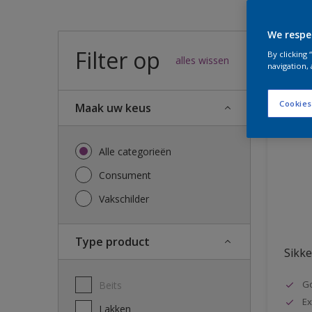
We respe
Filter op
52
result
By clicking
alles wissen
navigation, 
Cookies
Maak uw keus
Alle categorieën
Consument
Vakschilder
Type product
Sikke
G
Beits
Ex
Lakken