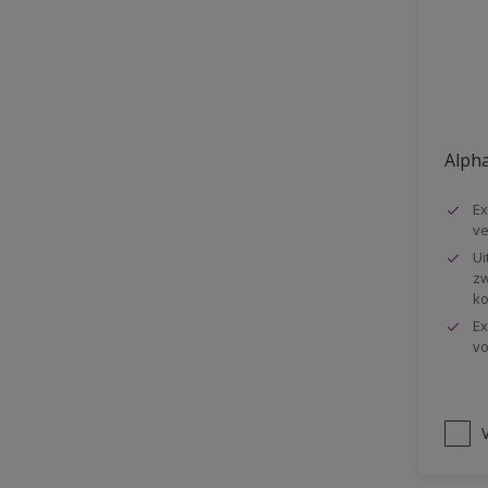
Vloer
Voorbehandeling
Gemakkelijk verwerkbaar
Elastisch
Alpha
Huidvetbestendig
Ex
1 pot systeem
ve
Impregneren
Ui
zw
ko
Ex
vo
V