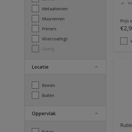
Vo
Metaalverven
Muurverven
Prijs 
€2,9
Primers
Vloercoatings
V
Overig
Locatie
Binnen
Buiten
Oppervlak
Rubb
Beton