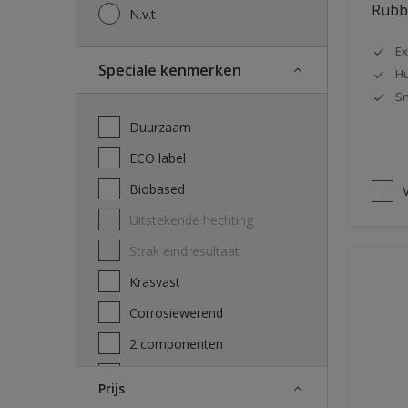
Rubbo
N.v.t
Ex
Speciale kenmerken
Hu
Sn
Duurzaam
ECO label
Biobased
V
Uitstekende hechting
Strak eindresultaat
Krasvast
Corrosiewerend
2 componenten
Decontamineerbaarheid
Prijs
attest