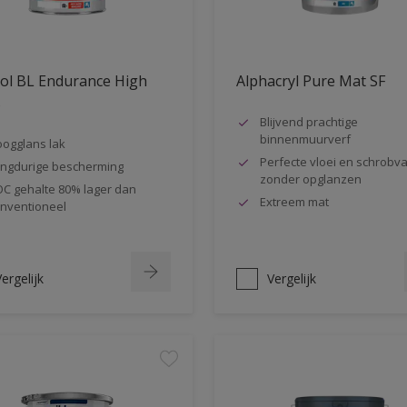
ol BL Endurance High
Alphacryl Pure Mat SF
s
Blijvend prachtige
binnenmuurverf
ogglans lak
Perfecte vloei en schrobva
ngdurige bescherming
zonder opglanzen
C gehalte 80% lager dan
Extreem mat
nventioneel
ergelijk
Vergelijk