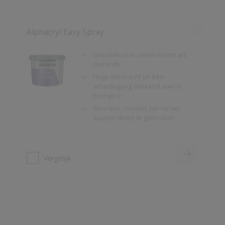
Geschikt voor zowel muren als
plafonds
Hoge dekkracht (in één
arbeidsgang dekkend aan te
brengen)
Geurarm; ruimten zijn na het
spuiten direct te gebruiken
Vergelijk
Alpha Isolux
Zeer goed isolerende matte
muurverf
Isoleert nicotine(vlekken),
waterkringen, koffievlekken,