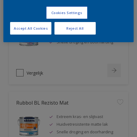
Rubbol BL Rezisto Satin
Cookies Settings
Extreem kras- en slijtvast
Accept All Cookies
Reject All
Huidvetresistente zijdeglanslak
Snelle droging en doorharding
Vergelijk
Rubbol BL Rezisto Mat
Extreem kras- en slijtvast
Huidvetresistente matte lak
Snelle droging en doorharding