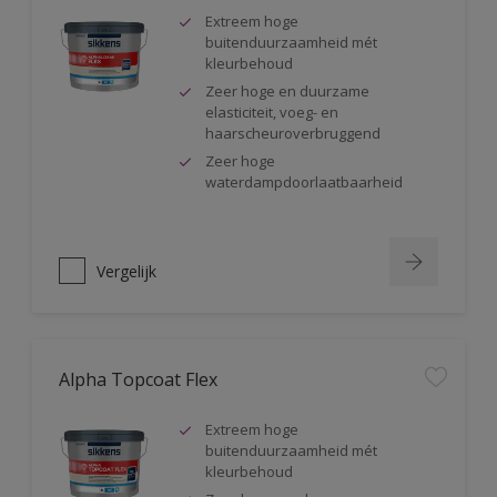
Extreem hoge
buitenduurzaamheid mét
kleurbehoud
Zeer hoge en duurzame
elasticiteit, voeg- en
haarscheuroverbruggend
Zeer hoge
waterdampdoorlaatbaarheid
Vergelijk
Alpha Topcoat Flex
Extreem hoge
buitenduurzaamheid mét
kleurbehoud