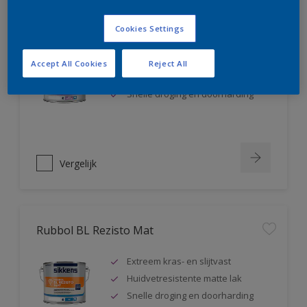
Rubbol BL Rezisto Satin
Cookies Settings
Extreem kras- en slijtvast
Accept All Cookies
Reject All
Huidvetresistente zijdeglanslak
Snelle droging en doorharding
Vergelijk
Rubbol BL Rezisto Mat
Extreem kras- en slijtvast
Huidvetresistente matte lak
Snelle droging en doorharding