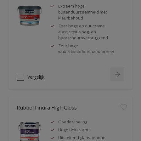
Extreem hoge
buitenduurzaamheid mét
kleurbehoud
Zeer hoge en duurzame
elasticiteit, voeg- en
haarscheuroverbruggend
Zeer hoge
waterdampdoorlaatbaarheid
Vergelijk
Rubbol Finura High Gloss
Goede vloeiing
Hoge dekkracht
Uitstekend glansbehoud