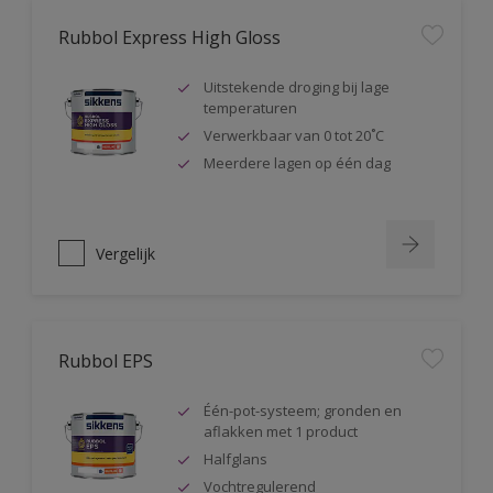
Rubbol Express High Gloss
Uitstekende droging bij lage
temperaturen
Verwerkbaar van 0 tot 20˚C
Meerdere lagen op één dag
Vergelijk
Rubbol EPS
Één-pot-systeem; gronden en
aflakken met 1 product
Halfglans
Vochtregulerend