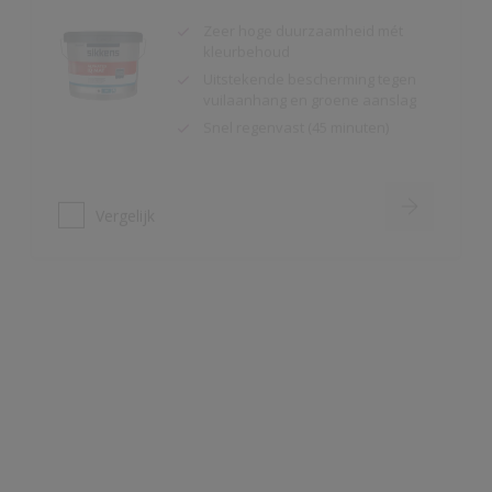
Uitstekende bescherming tegen
vuilaanhang en groene aanslag
Snel regenvast (45 minuten)
Vergelijk
Alphatex 4SO Mat
Toepasbaar vanaf 2°C en 90 R.V.
Snel regenvast (na 20 minuten bij
20ºC)
Uitstekende bescherming
Vergelijk