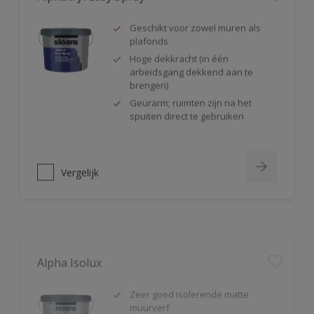
Geschikt voor zowel muren als
plafonds
Hoge dekkracht (in één
arbeidsgang dekkend aan te
brengen)
Geurarm; ruimten zijn na het
spuiten direct te gebruiken
Vergelijk
Alpha Isolux
Zeer goed isolerende matte
muurverf
Isoleert nicotine(vlekken),
waterkringen, koffievlekken,