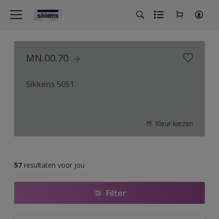
MN.00.70
Sikkens 5051
Kleur kiezen
57
resultaten voor jou
Filter