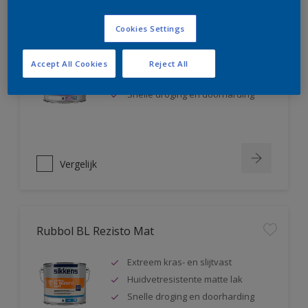
Rubbol BL Rezisto Satin
Cookies Settings
Extreem kras- en slijtvast
Accept All Cookies
Reject All
Huidvetresistente zijdeglanslak
Snelle droging en doorharding
Vergelijk
Rubbol BL Rezisto Mat
Extreem kras- en slijtvast
Huidvetresistente matte lak
Snelle droging en doorharding