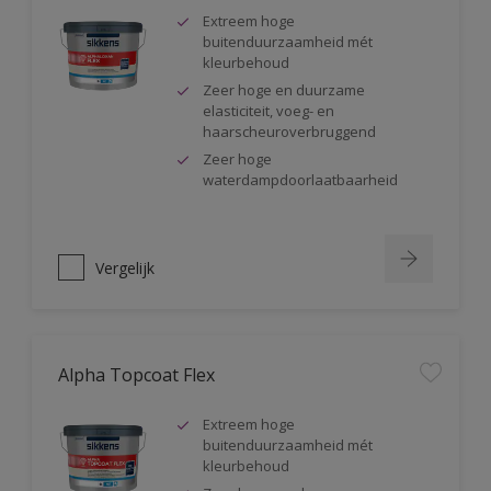
Extreem hoge
buitenduurzaamheid mét
kleurbehoud
Zeer hoge en duurzame
elasticiteit, voeg- en
haarscheuroverbruggend
Zeer hoge
waterdampdoorlaatbaarheid
Vergelijk
Alpha Topcoat Flex
Extreem hoge
buitenduurzaamheid mét
kleurbehoud