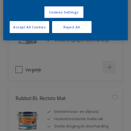
Rubbol BL Rezisto Satin
Cookies Settings
Extreem kras- en slijtvast
Accept All Cookies
Reject All
Huidvetresistente zijdeglanslak
Snelle droging en doorharding
Vergelijk
Rubbol BL Rezisto Mat
Extreem kras- en slijtvast
Huidvetresistente matte lak
Snelle droging en doorharding