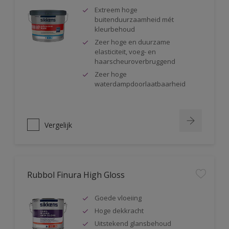
Extreem hoge
buitenduurzaamheid mét
kleurbehoud
Zeer hoge en duurzame
elasticiteit, voeg- en
haarscheuroverbruggend
Zeer hoge
waterdampdoorlaatbaarheid
Vergelijk
Rubbol Finura High Gloss
Goede vloeiing
Hoge dekkracht
Uitstekend glansbehoud