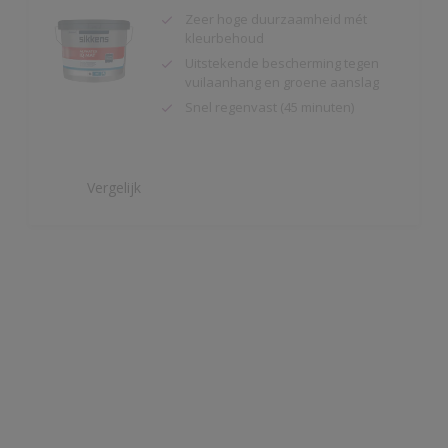
Uitstekende bescherming tegen
vuilaanhang en groene aanslag
Snel regenvast (45 minuten)
Vergelijk
Alphatex 4SO Mat
Toepasbaar vanaf 2°C en 90 R.V.
Snel regenvast (na 20 minuten bij
20ºC)
Uitstekende bescherming
Vergelijk