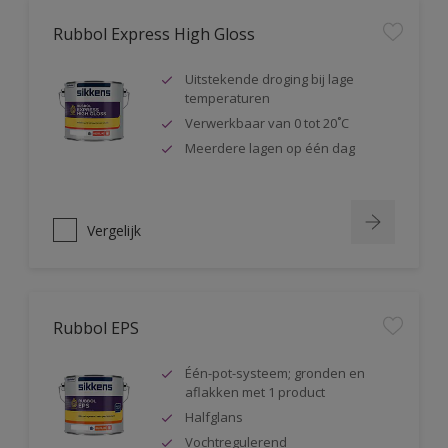
Rubbol Express High Gloss
Uitstekende droging bij lage
temperaturen
Verwerkbaar van 0 tot 20˚C
Meerdere lagen op één dag
Vergelijk
Rubbol EPS
Één-pot-systeem; gronden en
aflakken met 1 product
Halfglans
Vochtregulerend