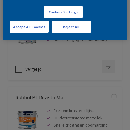
Rubbol BL Rezisto Satin
Cookies Settings
Extreem kras- en slijtvast
Accept All Cookies
Reject All
Huidvetresistente zijdeglanslak
Snelle droging en doorharding
Vergelijk
Rubbol BL Rezisto Mat
Extreem kras- en slijtvast
Huidvetresistente matte lak
Snelle droging en doorharding