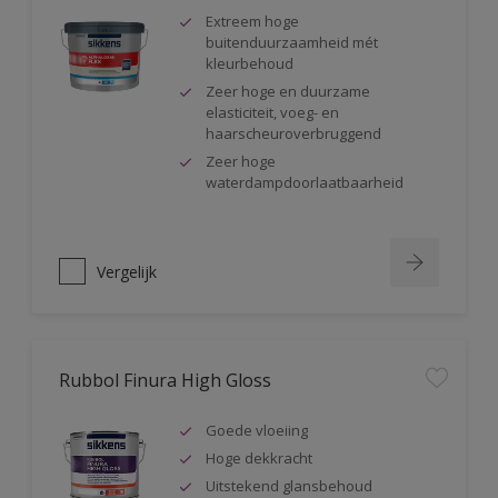
Extreem hoge
buitenduurzaamheid mét
kleurbehoud
Zeer hoge en duurzame
elasticiteit, voeg- en
haarscheuroverbruggend
Zeer hoge
waterdampdoorlaatbaarheid
Vergelijk
Rubbol Finura High Gloss
Goede vloeiing
Hoge dekkracht
Uitstekend glansbehoud