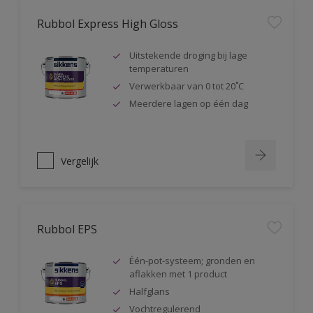
Rubbol Express High Gloss
Uitstekende droging bij lage
temperaturen
Verwerkbaar van 0 tot 20˚C
Meerdere lagen op één dag
Vergelijk
Rubbol EPS
Één-pot-systeem; gronden en
aflakken met 1 product
Halfglans
Vochtregulerend