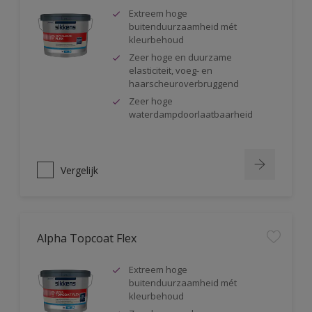
Extreem hoge
buitenduurzaamheid mét
kleurbehoud
Zeer hoge en duurzame
elasticiteit, voeg- en
haarscheuroverbruggend
Zeer hoge
waterdampdoorlaatbaarheid
Vergelijk
Alpha Topcoat Flex
Extreem hoge
buitenduurzaamheid mét
kleurbehoud