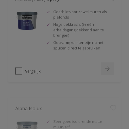
Geschikt voor zowel muren als
plafonds
Hoge dekkracht (in één
arbeidsgang dekkend aan te
brengen)
Geurarm; ruimten zijn na het
spuiten direct te gebruiken
Vergelijk
Alpha Isolux
Zeer goed isolerende matte
muurverf
Isoleert nicotine(vlekken),
waterkringen, koffievlekken,