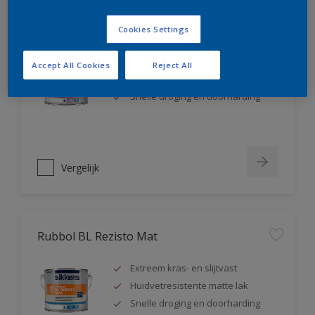
Rubbol BL Rezisto Satin
Cookies Settings
Extreem kras- en slijtvast
Accept All Cookies
Reject All
Huidvetresistente zijdeglanslak
Snelle droging en doorharding
Vergelijk
Rubbol BL Rezisto Mat
Extreem kras- en slijtvast
Huidvetresistente matte lak
Snelle droging en doorharding