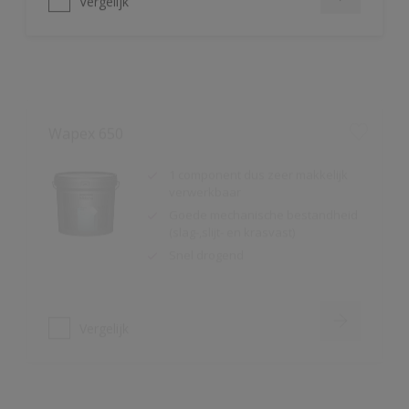
Wapex 650
1 component dus zeer makkelijk
verwerkbaar
Goede mechanische bestandheid
(slag-,slijt- en krasvast)
Snel drogend
Vergelijk
Wapex 660
Uitstekende mechanische
bestandheid (slag-, slijt- en