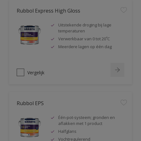
Rubbol Express High Gloss
Uitstekende droging bij lage
temperaturen
Verwerkbaar van 0 tot 20˚C
Meerdere lagen op één dag
Vergelijk
Rubbol EPS
Één-pot-systeem; gronden en
aflakken met 1 product
Halfglans
Vochtregulerend