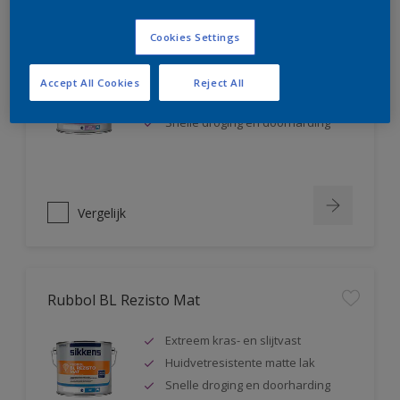
Rubbol BL Rezisto Satin
Cookies Settings
Extreem kras- en slijtvast
Accept All Cookies
Reject All
Huidvetresistente zijdeglanslak
Snelle droging en doorharding
Vergelijk
Rubbol BL Rezisto Mat
Extreem kras- en slijtvast
Huidvetresistente matte lak
Snelle droging en doorharding