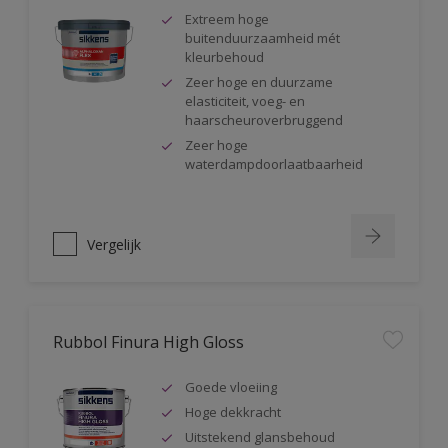
Extreem hoge
buitenduurzaamheid mét
kleurbehoud
Zeer hoge en duurzame
elasticiteit, voeg- en
haarscheuroverbruggend
Zeer hoge
waterdampdoorlaatbaarheid
Vergelijk
Rubbol Finura High Gloss
Goede vloeiing
Hoge dekkracht
Uitstekend glansbehoud