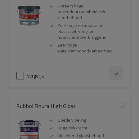
Extreem hoge
buitenduurzaamheid mét
kleurbehoud
Zeer hoge en duurzame
elasticiteit, voeg- en
haarscheuroverbruggend
Zeer hoge
waterdampdoorlaatbaarheid
Vergelijk
Rubbol Finura High Gloss
Goede vloeiing
Hoge dekkracht
Uitstekend glansbehoud