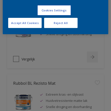
Rubbol BL Rezisto Satin
Cookies Settings
Extreem kras- en slijtvast
Accept All Cookies
Reject All
Huidvetresistente zijdeglanslak
Snelle droging en doorharding
Vergelijk
Rubbol BL Rezisto Mat
Extreem kras- en slijtvast
Huidvetresistente matte lak
Snelle droging en doorharding