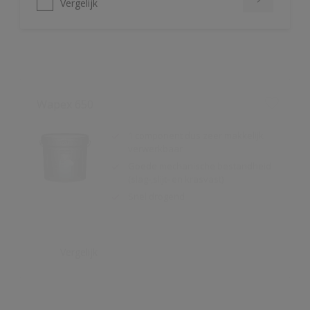
Wapex 650
1 component dus zeer makkelijk
verwerkbaar
Goede mechanische bestandheid
(slag-,slijt- en krasvast)
Snel drogend
Vergelijk
Wapex 660
Uitstekende mechanische
bestandheid (slag-, slijt- en