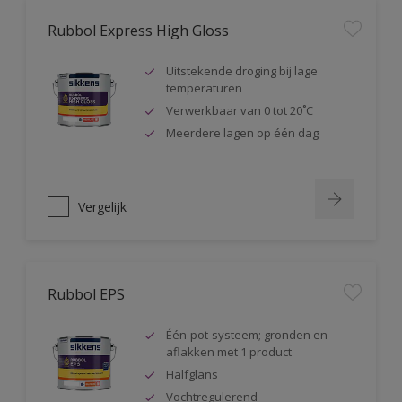
Rubbol Express High Gloss
Uitstekende droging bij lage
temperaturen
Verwerkbaar van 0 tot 20˚C
Meerdere lagen op één dag
Vergelijk
Rubbol EPS
Één-pot-systeem; gronden en
aflakken met 1 product
Halfglans
Vochtregulerend