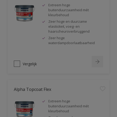
Extreem hoge
buitenduurzaamheid mét
kleurbehoud
Zeer hoge en duurzame
elasticiteit, voeg- en
haarscheuroverbruggend
Zeer hoge
waterdampdoorlaatbaarheid
Vergelijk
Alpha Topcoat Flex
Extreem hoge
buitenduurzaamheid mét
kleurbehoud