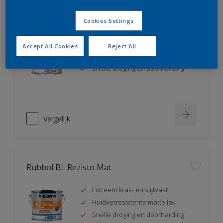
Rubbol BL Rezisto Satin
Cookies Settings
Extreem kras- en slijtvast
Accept All Cookies
Reject All
Huidvetresistente zijdeglanslak
Snelle droging en doorharding
Vergelijk
Rubbol BL Rezisto Mat
Extreem kras- en slijtvast
Huidvetresistente matte lak
Snelle droging en doorharding