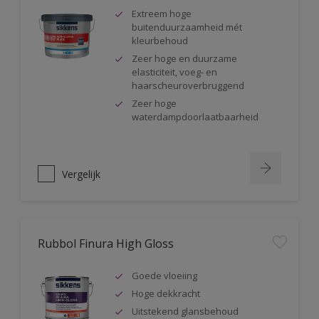
Extreem hoge
buitenduurzaamheid mét
kleurbehoud
Zeer hoge en duurzame
elasticiteit, voeg- en
haarscheuroverbruggend
Zeer hoge
waterdampdoorlaatbaarheid
Vergelijk
Rubbol Finura High Gloss
Goede vloeiing
Hoge dekkracht
Uitstekend glansbehoud