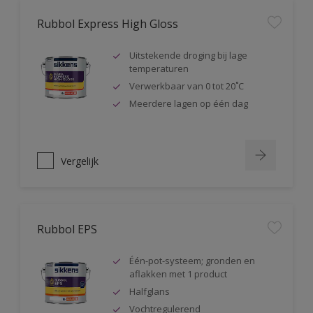
Rubbol Express High Gloss
Uitstekende droging bij lage
temperaturen
Verwerkbaar van 0 tot 20˚C
Meerdere lagen op één dag
Vergelijk
Rubbol EPS
Één-pot-systeem; gronden en
aflakken met 1 product
Halfglans
Vochtregulerend