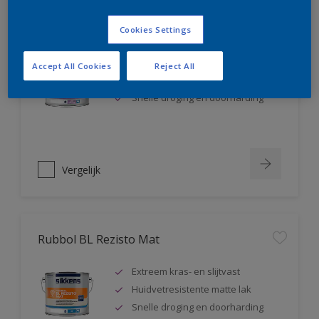
Rubbol BL Rezisto Satin
Cookies Settings
Extreem kras- en slijtvast
Accept All Cookies
Reject All
Huidvetresistente zijdeglanslak
Snelle droging en doorharding
Vergelijk
Rubbol BL Rezisto Mat
Extreem kras- en slijtvast
Huidvetresistente matte lak
Snelle droging en doorharding