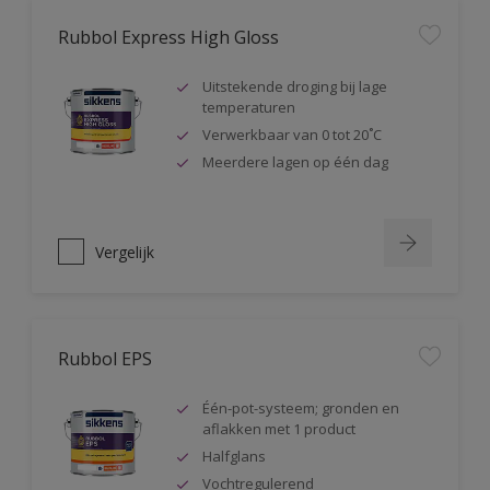
Rubbol Express High Gloss
Uitstekende droging bij lage
temperaturen
Verwerkbaar van 0 tot 20˚C
Meerdere lagen op één dag
Vergelijk
Rubbol EPS
Één-pot-systeem; gronden en
aflakken met 1 product
Halfglans
Vochtregulerend