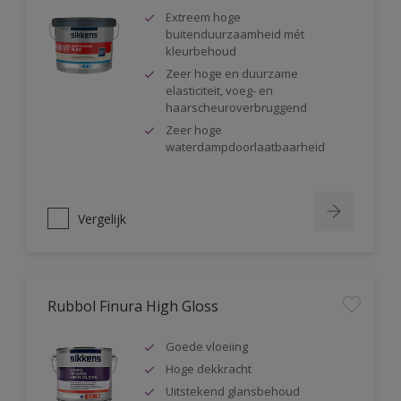
Extreem hoge
buitenduurzaamheid mét
kleurbehoud
Zeer hoge en duurzame
elasticiteit, voeg- en
haarscheuroverbruggend
Zeer hoge
waterdampdoorlaatbaarheid
Vergelijk
Rubbol Finura High Gloss
Goede vloeiing
Hoge dekkracht
Uitstekend glansbehoud