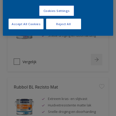
Rubbol BL Rezisto Satin
Cookies Settings
Extreem kras- en slijtvast
Accept All Cookies
Reject All
Huidvetresistente zijdeglanslak
Snelle droging en doorharding
Vergelijk
Rubbol BL Rezisto Mat
Extreem kras- en slijtvast
Huidvetresistente matte lak
Snelle droging en doorharding