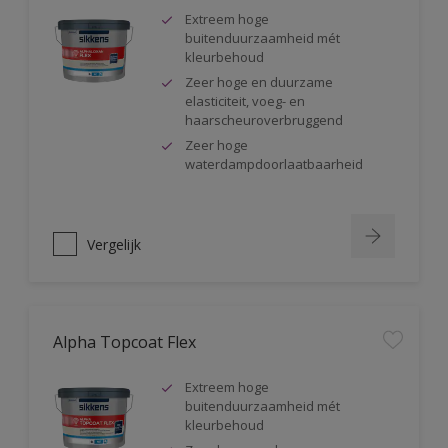
Extreem hoge
buitenduurzaamheid mét
kleurbehoud
Zeer hoge en duurzame
elasticiteit, voeg- en
haarscheuroverbruggend
Zeer hoge
waterdampdoorlaatbaarheid
Vergelijk
Alpha Topcoat Flex
Extreem hoge
buitenduurzaamheid mét
kleurbehoud