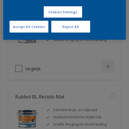
Rubbol BL Rezisto Satin
Cookies Settings
Extreem kras- en slijtvast
Accept All Cookies
Reject All
Huidvetresistente zijdeglanslak
Snelle droging en doorharding
Vergelijk
Rubbol BL Rezisto Mat
Extreem kras- en slijtvast
Huidvetresistente matte lak
Snelle droging en doorharding