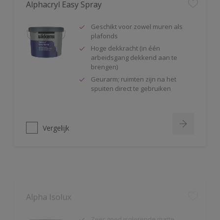
Geschikt voor zowel muren als
plafonds
Hoge dekkracht (in één
arbeidsgang dekkend aan te
brengen)
Geurarm; ruimten zijn na het
spuiten direct te gebruiken
Vergelijk
Alpha Isolux
Zeer goed isolerende matte
muurverf
Isoleert nicotine(vlekken),
waterkringen, koffievlekken,