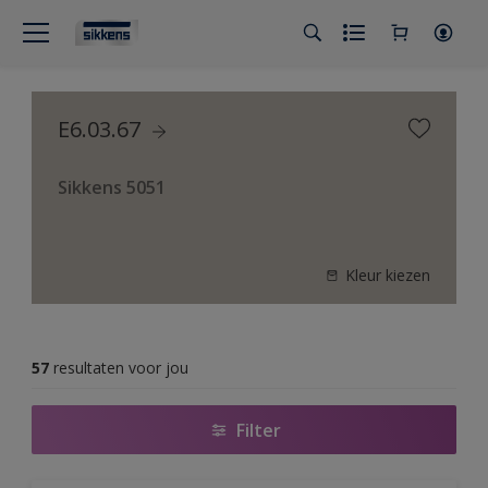
E6.03.67
Sikkens 5051
Kleur kiezen
57
resultaten voor jou
Filter