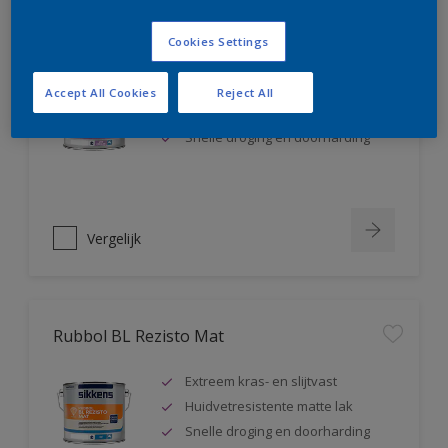
Rubbol BL Rezisto Satin
Cookies Settings
Extreem kras- en slijtvast
Accept All Cookies
Reject All
Huidvetresistente zijdeglanslak
Snelle droging en doorharding
Vergelijk
Rubbol BL Rezisto Mat
Extreem kras- en slijtvast
Huidvetresistente matte lak
Snelle droging en doorharding