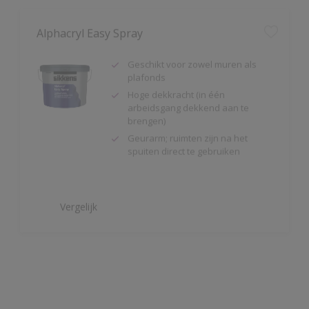
Geschikt voor zowel muren als
plafonds
Hoge dekkracht (in één
arbeidsgang dekkend aan te
brengen)
Geurarm; ruimten zijn na het
spuiten direct te gebruiken
Vergelijk
Alpha Isolux
Zeer goed isolerende matte
muurverf
Isoleert nicotine(vlekken),
waterkringen, koffievlekken,