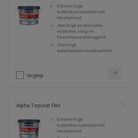
Extreem hoge
buitenduurzaamheid mét
kleurbehoud
Zeer hoge en duurzame
elasticiteit, voeg- en
haarscheuroverbruggend
Zeer hoge
waterdampdoorlaatbaarheid
Vergelijk
Alpha Topcoat Flex
Extreem hoge
buitenduurzaamheid mét
kleurbehoud