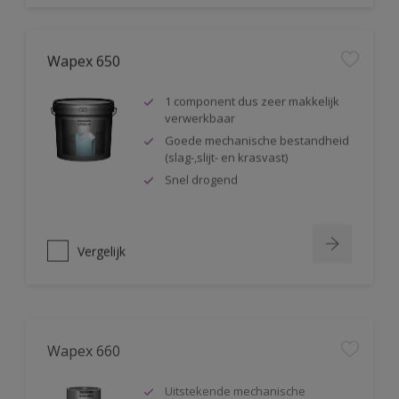
Wapex 650
1 component dus zeer makkelijk
verwerkbaar
Goede mechanische bestandheid
(slag-,slijt- en krasvast)
Snel drogend
Vergelijk
Wapex 660
Uitstekende mechanische
bestandheid (slag-, slijt- en