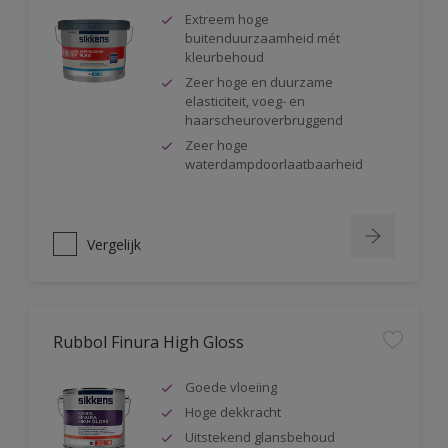
Extreem hoge
buitenduurzaamheid mét
kleurbehoud
Zeer hoge en duurzame
elasticiteit, voeg- en
haarscheuroverbruggend
Zeer hoge
waterdampdoorlaatbaarheid
Vergelijk
Rubbol Finura High Gloss
Goede vloeiing
Hoge dekkracht
Uitstekend glansbehoud