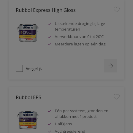
Rubbol Express High Gloss
Uitstekende droging bij lage
temperaturen
Verwerkbaar van 0 tot 20˚C
Meerdere lagen op één dag
Vergelijk
Rubbol EPS
Één-pot-systeem; gronden en
aflakken met 1 product
Halfglans
Vochtregulerend