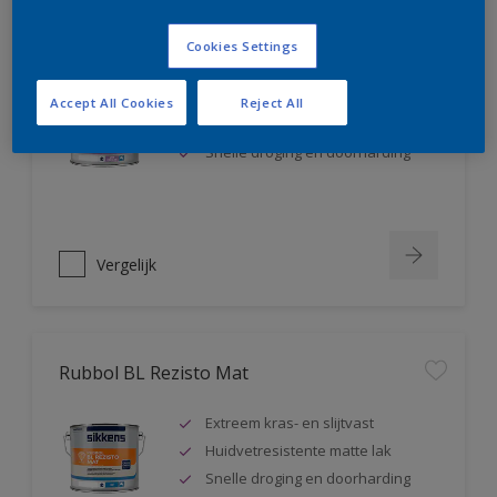
Rubbol BL Rezisto Satin
Cookies Settings
Extreem kras- en slijtvast
Accept All Cookies
Reject All
Huidvetresistente zijdeglanslak
Snelle droging en doorharding
Vergelijk
Rubbol BL Rezisto Mat
Extreem kras- en slijtvast
Huidvetresistente matte lak
Snelle droging en doorharding