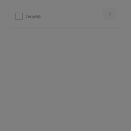
Vergelijk
Redox BL Forte
Zeer hoge mechanische- (slag-,
stoot- en slijtvast) en chemische
bestandheid
Corrosiewerend
Waterverdunbare epoxy, geurarm
Vergelijk
Redox BL Multi Primer