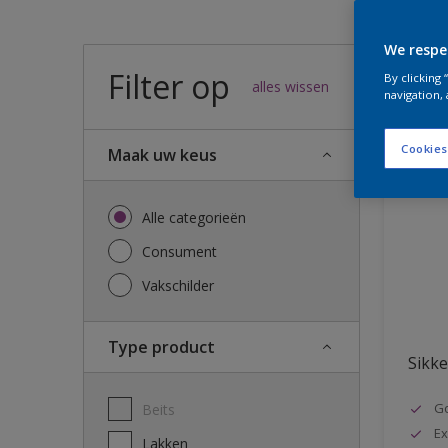
We respe
Filter op
55
result
By clicking
alles wissen
navigation, 
Cookies
Maak uw keus
Alle categorieën
Consument
Vakschilder
Type product
Sikke
G
Beits
Ex
Lakken