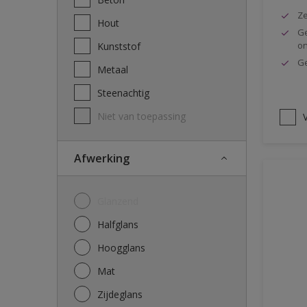
Ze
Hout
Ge
o
Kunststof
Ge
Metaal
Steenachtig
Niet van toepassing
V
Afwerking
Glanzend
Halfglans
Hoogglans
Mat
Zijdeglans