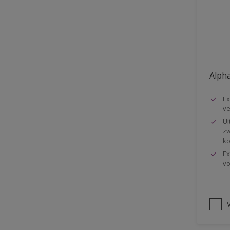
Vloer
Voorbehandeling
Gemakkelijk verwerkbaar
Elastisch
Alpha
Huidvetbestendig
Ex
1 pot systeem
ve
Impregneren
Ui
zw
ko
Ex
vo
V