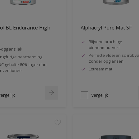
ol BL Endurance High
Alphacryl Pure Mat SF
s
Blijvend prachtige
binnenmuurverf
ogglans lak
Perfecte vloei en schrobva
ngdurige bescherming
zonder opglanzen
C gehalte 80% lager dan
Extreem mat
nventioneel
ergelijk
Vergelijk