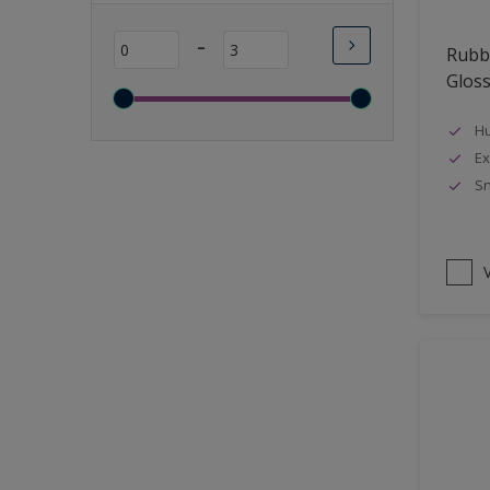
Lange open tijd
-
Rubbo
Wasbaar
Glos
Sneldrogend
Geschikt voor vochtige
Hu
ruimten
Ex
Sn
Transparant
Bacteriebestendig
Beter reinigbaar
V
Damp-open
Winterkwaliteit
Isolerend
Langdurig hoge glans
Metallic
nageisoleerde gevels