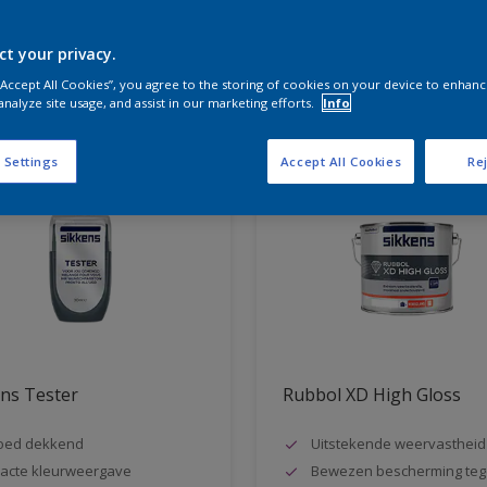
ct your privacy.
aten voor jou
 “Accept All Cookies”, you agree to the storing of cookies on your device to enhanc
analyze site usage, and assist in our marketing efforts.
Info
 Settings
Accept All Cookies
Rej
ns Tester
Rubbol XD High Gloss
oed dekkend
Uitstekende weervastheid
acte kleurweergave
Bewezen bescherming teg