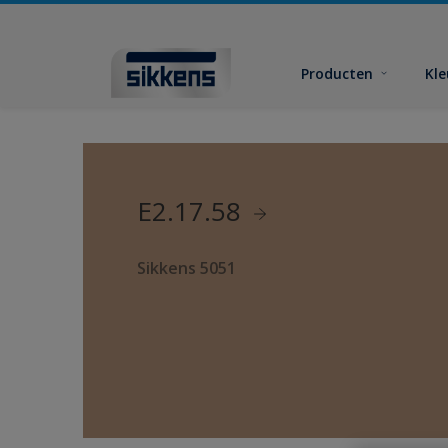
Producten
Kl
E2.17.58
Sikkens 5051