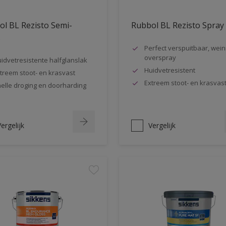
l BL Rezisto Semi-
Rubbol BL Rezisto Spray
s
Perfect verspuitbaar, wein
overspray
idvetresistente halfglanslak
Huidvetresistent
treem stoot- en krasvast
Extreem stoot- en krasvas
elle droging en doorharding
ergelijk
Vergelijk