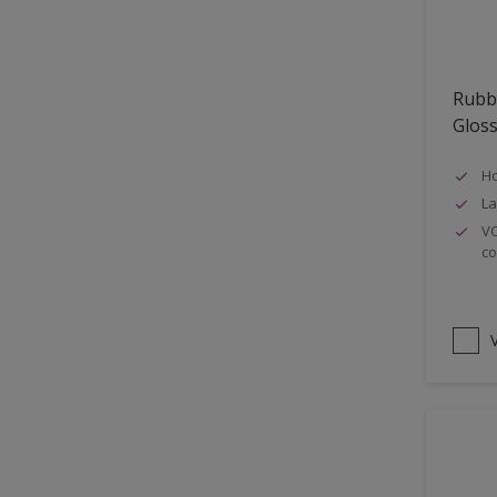
Oplosmiddelvrij
Onderzijde galerijen
Rubb
Huidvet resistent
Glos
Schrobklasse 2
Ho
PU gemodificeerd
La
Hoog rendement
VO
co
Speciale spuitkwaliteit
Chemicalienbestendigheid
Structuur
V
4SO
Carbonatatieremmend
Extreem buitenduurzaam
Schrobklasse 1