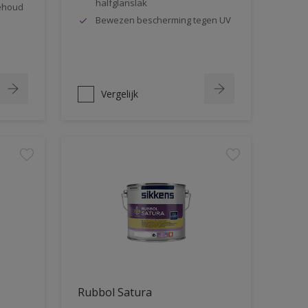
halfglanslak
behoud
Bewezen bescherming tegen UV
Vergelijk
Rubbol Satura