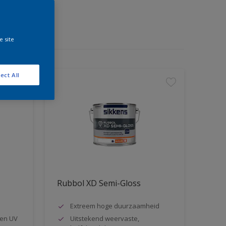
e site
ect All
Rubbol XD Semi-Gloss
Extreem hoge duurzaamheid
en UV
Uitstekend weervaste,