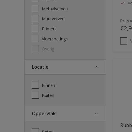
Vo
Metaalverven
Muurverven
Prijs 
€2,9
Primers
Vloercoatings
V
Overig
Locatie
Binnen
Buiten
Oppervlak
Rubb
Beton