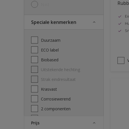
Rubbo
N.v.t
Ex
Speciale kenmerken
Hu
Sn
Duurzaam
ECO label
Biobased
V
Uitstekende hechting
Strak eindresultaat
Krasvast
Corrosiewerend
2 componenten
Decontamineerbaarheid
Prijs
attest