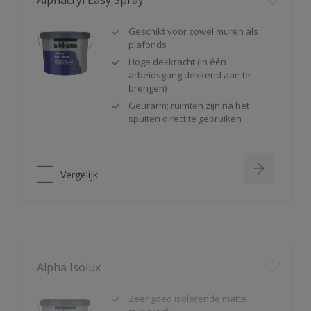
Geschikt voor zowel muren als
plafonds
Hoge dekkracht (in één
arbeidsgang dekkend aan te
brengen)
Geurarm; ruimten zijn na het
spuiten direct te gebruiken
Vergelijk
Alpha Isolux
Zeer goed isolerende matte
muurverf
Isoleert nicotine(vlekken),
waterkringen, koffievlekken,