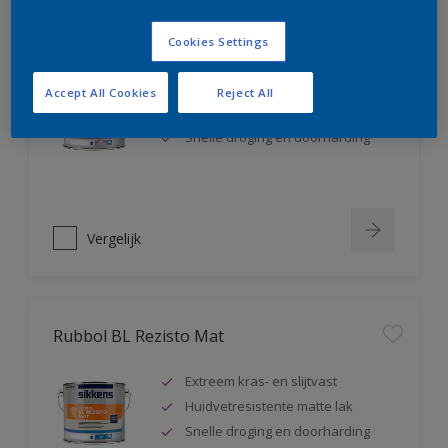
Rubbol BL Rezisto Satin
Cookies Settings
Extreem kras- en slijtvast
Accept All Cookies
Reject All
Huidvetresistente zijdeglanslak
Snelle droging en doorharding
Vergelijk
Rubbol BL Rezisto Mat
Extreem kras- en slijtvast
Huidvetresistente matte lak
Snelle droging en doorharding