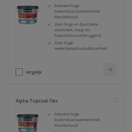
Extreem hoge
buitenduurzaamheid mét
kleurbehoud
Zeer hoge en duurzame
elasticiteit, voeg- en
haarscheuroverbruggend
Zeer hoge
waterdampdoorlaatbaarheid
Vergelijk
Alpha Topcoat Flex
Extreem hoge
buitenduurzaamheid mét
kleurbehoud