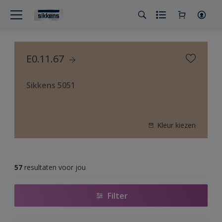
E0.11.67
Sikkens 5051
Kleur kiezen
57
resultaten voor jou
Filter