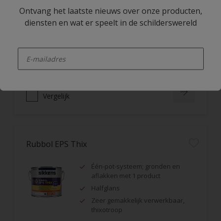
Ontvang het laatste nieuws over onze producten,
Één-pot-systeem; gronden en
diensten en wat er speelt in de schilderswereld
aflakken met 1 product
Halfglans
enter-your-email
Vochtregulerend
Vergelijk
Rubbol EPS Thix
Één-pot-systeem; gronden en
aflakken met 1 product
Halfglans
Zeer gemakkelijk verwerkbaar,
thixotroop