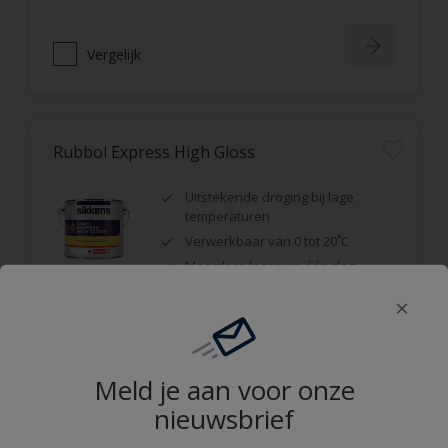
Vergelijk
Rubbol Express High Gloss
Uitstekende droging bij lage
temperaturen
Verwerkbaar van 0 tot 20˚C
Meerdere lagen op één dag
Vergelijk
Meld je aan voor onze
nieuwsbrief
Rubbol EPS