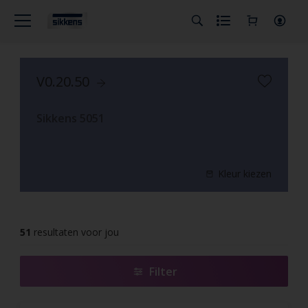
V0.20.50
Sikkens 5051
Kleur kiezen
51
resultaten voor jou
Filter