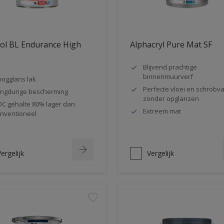
ol BL Endurance High
Alphacryl Pure Mat SF
s
Blijvend prachtige
binnenmuurverf
ogglans lak
Perfecte vloei en schrobva
ngdurige bescherming
zonder opglanzen
C gehalte 80% lager dan
Extreem mat
nventioneel
ergelijk
Vergelijk