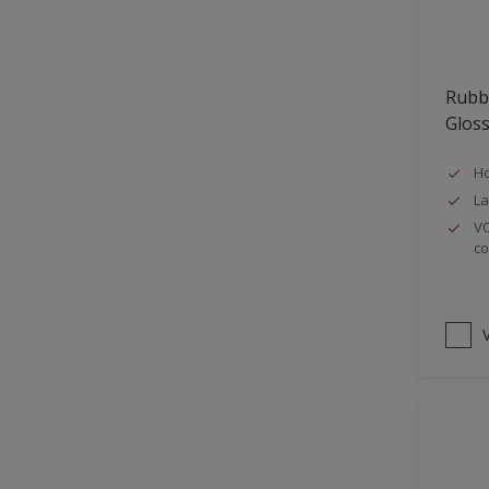
Oplosmiddelvrij
Onderzijde galerijen
Rubb
Huidvet resistent
Glos
Schrobklasse 2
Ho
PU gemodificeerd
La
Hoog rendement
VO
co
Speciale spuitkwaliteit
Chemicalienbestendigheid
Structuur
V
4SO
Carbonatatieremmend
Extreem buitenduurzaam
Schrobklasse 1