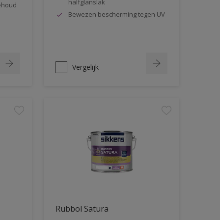
halfglanslak
behoud
Bewezen bescherming tegen UV
Vergelijk
Rubbol Satura