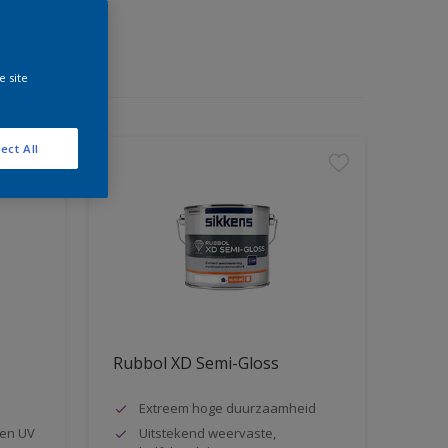
e site
ect All
Rubbol XD Semi-Gloss
Extreem hoge duurzaamheid
en UV
Uitstekend weervaste,