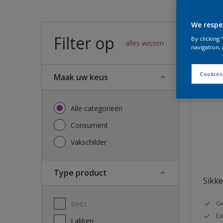
We respe
Filter op
57
result
By clicking
alles wissen
navigation, 
Cookies
Maak uw keus
Alle categorieën
Consument
Vakschilder
Type product
Sikke
G
Beits
Ex
Lakken