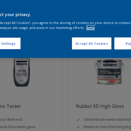
ct your privacy.
aten voor jou
 “Accept All Cookies”, you agree to the storing of cookies on your device to enhanc
analyze site usage, and assist in our marketing efforts.
Info
 Settings
Accept All Cookies
Rej
ns Tester
Rubbol XD High Gloss
oed dekkend
Uitstekende weervastheid
acte kleurweergave
Bewezen bescherming teg