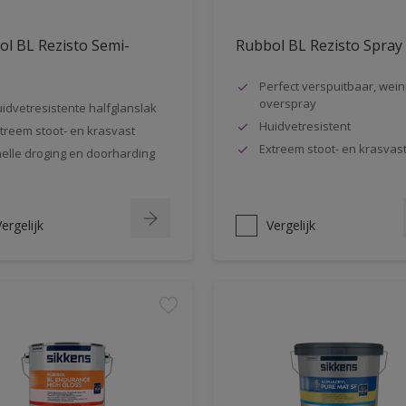
l BL Rezisto Semi-
Rubbol BL Rezisto Spray
s
Perfect verspuitbaar, wein
overspray
idvetresistente halfglanslak
Huidvetresistent
treem stoot- en krasvast
Extreem stoot- en krasvas
elle droging en doorharding
ergelijk
Vergelijk