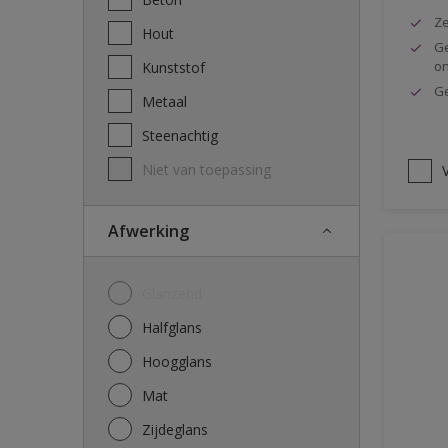
Ze
Hout
Ge
o
Kunststof
Ge
Metaal
Steenachtig
Niet van toepassing
V
Afwerking
Glanzend
Halfglans
Hoogglans
Mat
Zijdeglans