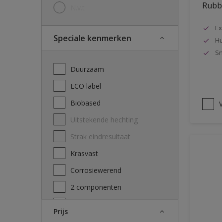
Rubbo
N.v.t
Ex
Speciale kenmerken
Hu
Sn
Duurzaam
ECO label
Biobased
V
Uitstekende hechting
Strak eindresultaat
Krasvast
Corrosiewerend
2 componenten
Decontamineerbaarheid
Prijs
attest