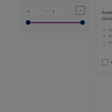
Lange open tijd
-
Rubbo
Wasbaar
Glos
Sneldrogend
Geschikt voor vochtige
Hu
ruimten
Ex
Sn
Transparant
Bacteriebestendig
Beter reinigbaar
V
Damp-open
Winterkwaliteit
Isolerend
Langdurig hoge glans
Metallic
nageisoleerde gevels