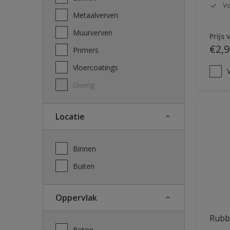
Vo
Metaalverven
Muurverven
Prijs 
€2,9
Primers
Vloercoatings
V
Overig
Locatie
Binnen
Buiten
Oppervlak
Rubb
Beton