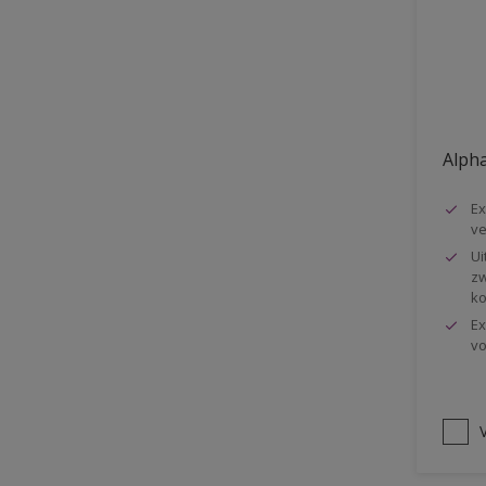
Vloer
Voorbehandeling
Gemakkelijk verwerkbaar
Elastisch
Alpha
Huidvetbestendig
Ex
1 pot systeem
ve
Impregneren
Ui
zw
ko
Ex
vo
V