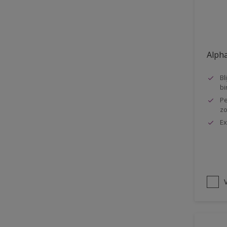
Oplosmiddelvrij
Onderzijde galerijen
Huidvet resistent
Alpha
Schrobklasse 2
Bl
PU gemodificeerd
bi
Pe
Hoog rendement
zo
Speciale spuitkwaliteit
Ex
Chemicalienbestendigheid
Structuur
4SO
V
Carbonatatieremmend
Extreem buitenduurzaam
Schrobklasse 1