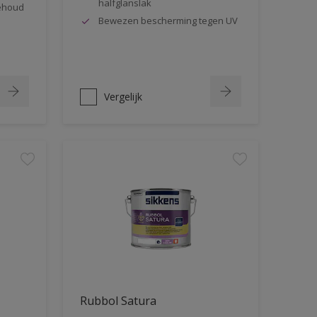
halfglanslak
behoud
Bewezen bescherming tegen UV
Vergelijk
Rubbol Satura