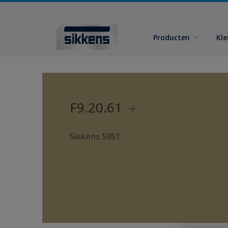
Producten
Kl
F9.20.61
Sikkens 5051