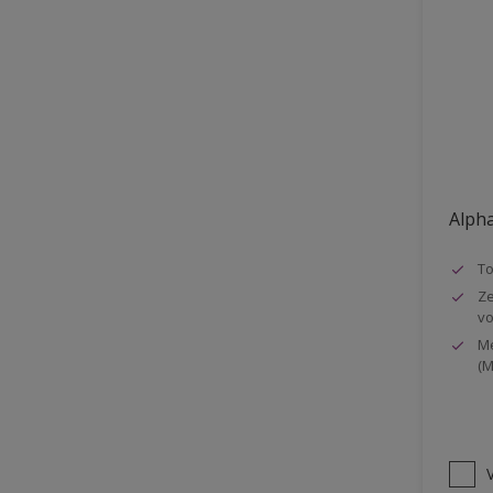
Vloer
Voorbehandeling
Gemakkelijk verwerkbaar
Elastisch
Huidvetbestendig
1 pot systeem
Alpha
Impregneren
T
Ze
vo
Me
(M
V