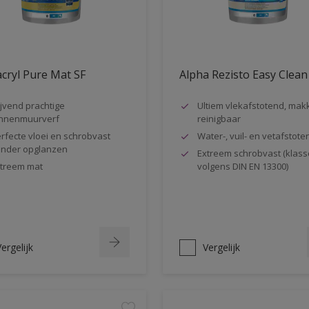
cryl Pure Mat SF
Alpha Rezisto Easy Clean
ijvend prachtige
Ultiem vlekafstotend, makk
nnenmuurverf
reinigbaar
rfecte vloei en schrobvast
Water-, vuil- en vetafstote
nder opglanzen
Extreem schrobvast (klass
treem mat
volgens DIN EN 13300)
ergelijk
Vergelijk