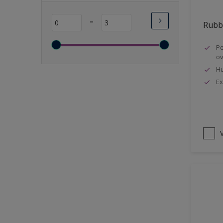
Lange open tijd
-
Rubbo
Wasbaar
Sneldrogend
Pe
ov
Geschikt voor vochtige
ruimten
Hu
Ex
Transparant
Bacteriebestendig
Beter reinigbaar
V
Damp-open
Winterkwaliteit
Isolerend
Langdurig hoge glans
Metallic
nageisoleerde gevels