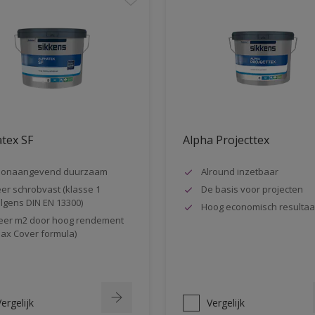
tex SF
Alpha Projecttex
oonaangevend duurzaam
Alround inzetbaar
er schrobvast (klasse 1
De basis voor projecten
lgens DIN EN 13300)
Hoog economisch resultaa
er m2 door hoog rendement
ax Cover formula)
ergelijk
Vergelijk