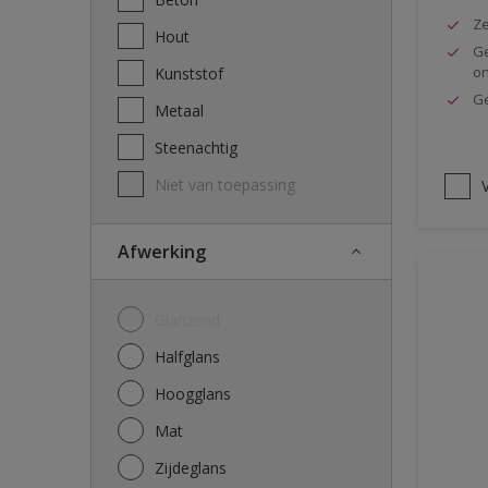
Ze
Hout
Ge
o
Kunststof
Ge
Metaal
Steenachtig
Niet van toepassing
V
Afwerking
Glanzend
Halfglans
Hoogglans
Mat
Zijdeglans