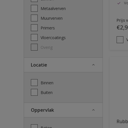
Vo
Metaalverven
Muurverven
Prijs 
€2,9
Primers
Vloercoatings
V
Overig
Locatie
Binnen
Buiten
Oppervlak
Rubb
Beton