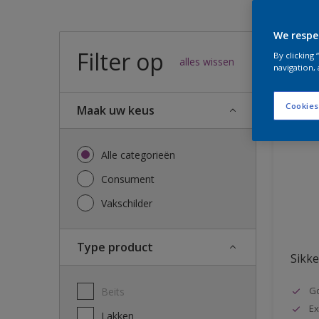
We respe
Filter op
49
result
By clicking
alles wissen
navigation, 
Cookies
Maak uw keus
Alle categorieën
Consument
Vakschilder
Type product
Sikke
G
Beits
Ex
Lakken