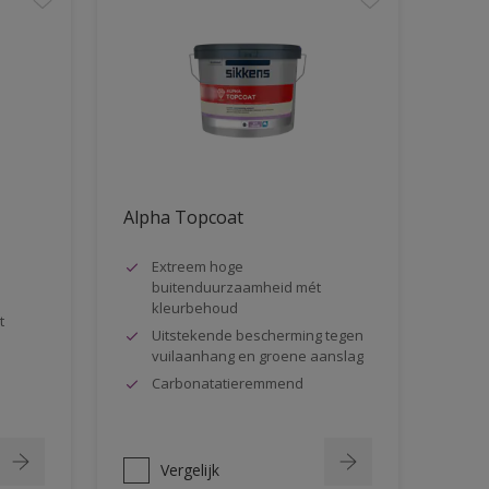
Alpha Topcoat
Extreem hoge
buitenduurzaamheid mét
kleurbehoud
t
Uitstekende bescherming tegen
vuilaanhang en groene aanslag
Carbonatatieremmend
Vergelijk