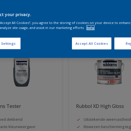
ct your privacy.
aten voor jou
 “Accept All Cookies”, you agree to the storing of cookies on your device to enhanc
analyze site usage, and assist in our marketing efforts.
Info
 Settings
Accept All Cookies
Rej
ns Tester
Rubbol XD High Gloss
oed dekkend
Uitstekende weervastheid
acte kleurweergave
Bewezen bescherming teg