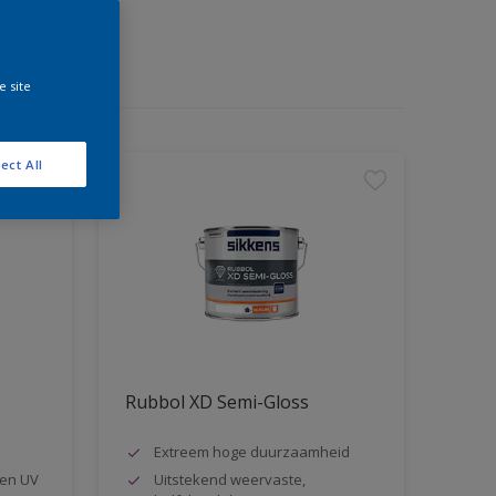
e site
ect All
Rubbol XD Semi-Gloss
Extreem hoge duurzaamheid
en UV
Uitstekend weervaste,