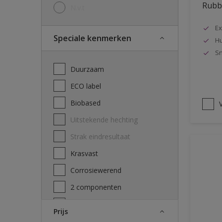
Rubbo
N.v.t
Ex
Speciale kenmerken
Hu
Sn
Duurzaam
ECO label
Biobased
V
Uitstekende hechting
Strak eindresultaat
Krasvast
Corrosiewerend
2 componenten
Decontamineerbaarheid
Prijs
attest