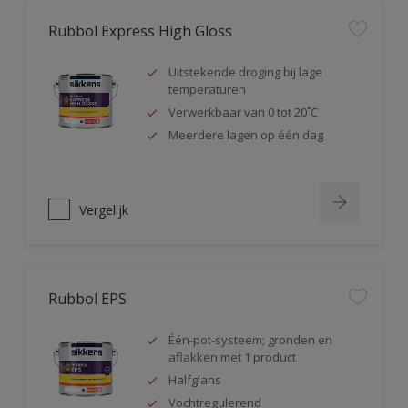
Rubbol Express High Gloss
Uitstekende droging bij lage
temperaturen
Verwerkbaar van 0 tot 20˚C
Meerdere lagen op één dag
Vergelijk
Rubbol EPS
Één-pot-systeem; gronden en
aflakken met 1 product
Halfglans
Vochtregulerend