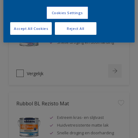
Rubbol BL Rezisto Satin
Cookies Settings
Extreem kras- en slijtvast
Accept All Cookies
Reject All
Huidvetresistente zijdeglanslak
Snelle droging en doorharding
Vergelijk
Rubbol BL Rezisto Mat
Extreem kras- en slijtvast
Huidvetresistente matte lak
Snelle droging en doorharding