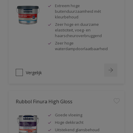
Extreem hoge
buitenduurzaamheid mét
kleurbehoud
Zeer hoge en duurzame
elasticiteit, voeg- en
haarscheuroverbruggend
Zeer hoge
waterdampdoorlaatbaarheid
Vergelijk
Rubbol Finura High Gloss
Goede vloeiing
Hoge dekkracht
Uitstekend glansbehoud