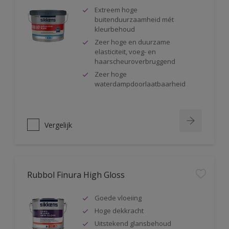
Extreem hoge
buitenduurzaamheid mét
kleurbehoud
Zeer hoge en duurzame
elasticiteit, voeg- en
haarscheuroverbruggend
Zeer hoge
waterdampdoorlaatbaarheid
Vergelijk
Rubbol Finura High Gloss
Goede vloeiing
Hoge dekkracht
Uitstekend glansbehoud