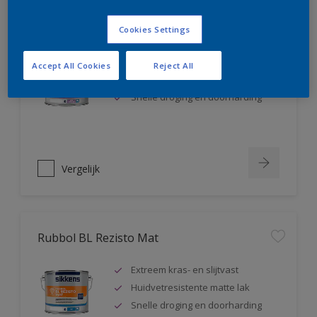
Rubbol BL Rezisto Satin
Cookies Settings
Extreem kras- en slijtvast
Accept All Cookies
Reject All
Huidvetresistente zijdeglanslak
Snelle droging en doorharding
Vergelijk
Rubbol BL Rezisto Mat
Extreem kras- en slijtvast
Huidvetresistente matte lak
Snelle droging en doorharding