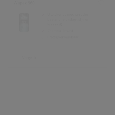
krasvast)
Chemicaliënvast
Prettig verwerkbaar
Vergelijk
Redox BL Metal Protect Satin
Eén-pot-systeem: hechtprimer,
tussen- en afwerklaag
Toepasbaar op verschillende
ondergronden
Corrosiewerend