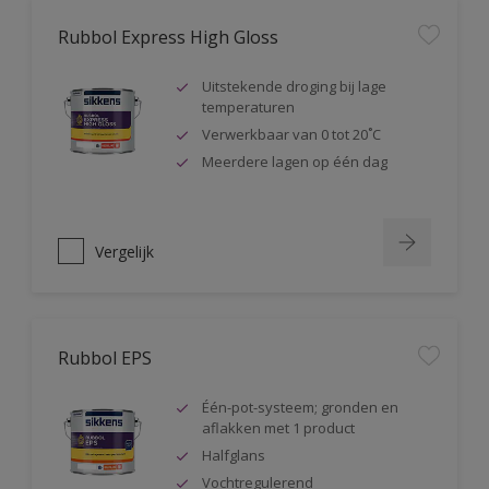
Rubbol Express High Gloss
Uitstekende droging bij lage
temperaturen
Verwerkbaar van 0 tot 20˚C
Meerdere lagen op één dag
Vergelijk
Rubbol EPS
Één-pot-systeem; gronden en
aflakken met 1 product
Halfglans
Vochtregulerend