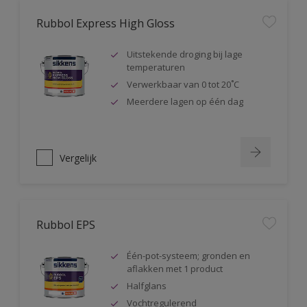
Rubbol Express High Gloss
Uitstekende droging bij lage
temperaturen
Verwerkbaar van 0 tot 20˚C
Meerdere lagen op één dag
Vergelijk
Rubbol EPS
Één-pot-systeem; gronden en
aflakken met 1 product
Halfglans
Vochtregulerend