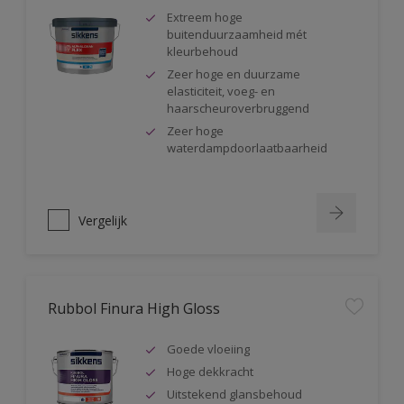
Extreem hoge
buitenduurzaamheid mét
kleurbehoud
Zeer hoge en duurzame
elasticiteit, voeg- en
haarscheuroverbruggend
Zeer hoge
waterdampdoorlaatbaarheid
Vergelijk
Rubbol Finura High Gloss
Goede vloeiing
Hoge dekkracht
Uitstekend glansbehoud