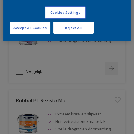
Rubbol BL Rezisto Satin
Cookies Settings
Extreem kras- en slijtvast
Accept All Cookies
Reject All
Huidvetresistente zijdeglanslak
Snelle droging en doorharding
Vergelijk
Rubbol BL Rezisto Mat
Extreem kras- en slijtvast
Huidvetresistente matte lak
Snelle droging en doorharding