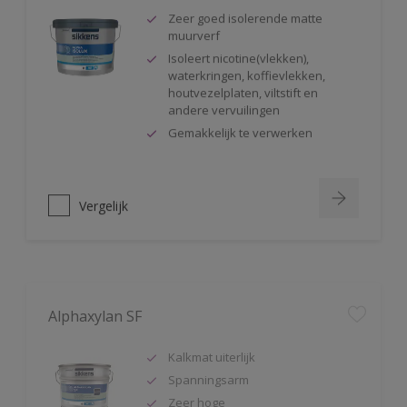
Zeer goed isolerende matte
muurverf
Isoleert nicotine(vlekken),
waterkringen, koffievlekken,
houtvezelplaten, viltstift en
andere vervuilingen
Gemakkelijk te verwerken
Vergelijk
Alphaxylan SF
Kalkmat uiterlijk
Spanningsarm
Zeer hoge
waterdampdoorlatendheid