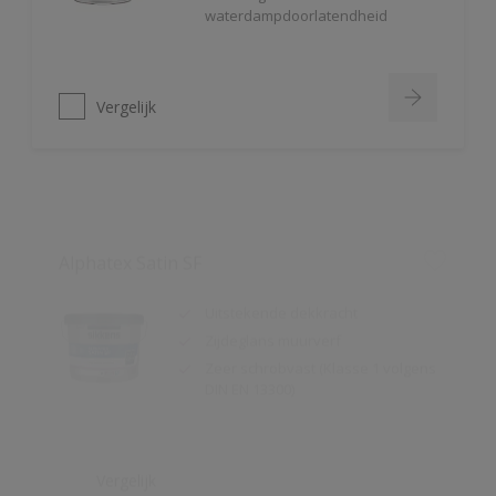
Vergelijk
Alphatex Satin SF
Uitstekende dekkracht
Zijdeglans muurverf
Zeer schrobvast (Klasse 1 volgens
DIN EN 13300)
Vergelijk