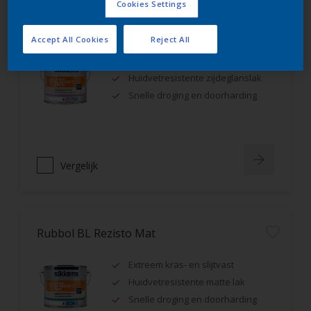
Cookies Settings
Rubbol BL Rezisto Satin
Accept All Cookies
Reject All
Extreem kras- en slijtvast
Huidvetresistente zijdeglanslak
Snelle droging en doorharding
Vergelijk
Rubbol BL Rezisto Mat
Extreem kras- en slijtvast
Huidvetresistente matte lak
Snelle droging en doorharding