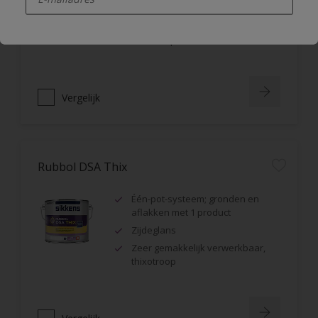
Halfglans
Zeer gemakkelijk verwerkbaar,
thixotroop
Vergelijk
Rubbol DSA Thix
Één-pot-systeem; gronden en
aflakken met 1 product
Zijdeglans
Zeer gemakkelijk verwerkbaar,
thixotroop