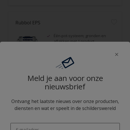
Rubbol EPS
Één-pot-systeem; gronden en
aflakken met 1 product
Halfglans
Vochtregulerend
Meld je aan voor onze
Vergelijk
nieuwsbrief
Ontvang het laatste nieuws over onze producten,
Rubbol EPS Thix
diensten en wat er speelt in de schilderswereld
Één-pot-systeem; gronden en
enter-your-email
aflakken met 1 product