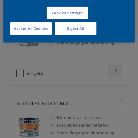
Rubbol BL Rezisto Satin
Cookies Settings
Extreem kras- en slijtvast
Accept All Cookies
Reject All
Huidvetresistente zijdeglanslak
Snelle droging en doorharding
Vergelijk
Rubbol BL Rezisto Mat
Extreem kras- en slijtvast
Huidvetresistente matte lak
Snelle droging en doorharding