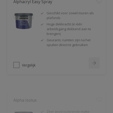
Geschikt voor zowel muren als
plafonds
Hoge dekkracht (in één
arbeidsgang dekkend aan te
brengen)
Geurarm; ruimten zijn na het
spuiten direct te gebruiken
Vergelijk
Alpha Isolux
Zeer goed isolerende matte
muurverf
Isoleert nicotine(vlekken),
waterkringen, koffievlekken,