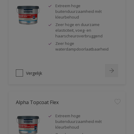
Extreem hoge
buitenduurzaamheid mét
kleurbehoud
Zeer hoge en duurzame
elasticiteit, voeg- en
haarscheuroverbruggend
Zeer hoge
waterdampdoorlaatbaarheid
Vergelijk
Alpha Topcoat Flex
Extreem hoge
buitenduurzaamheid mét
kleurbehoud