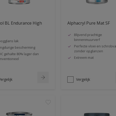
ol BL Endurance High
Alphacryl Pure Mat SF
s
Blijvend prachtige
binnenmuurverf
ogglans lak
Perfecte vloei en schrobva
ngdurige bescherming
zonder opglanzen
C gehalte 80% lager dan
Extreem mat
nventioneel
ergelijk
Vergelijk