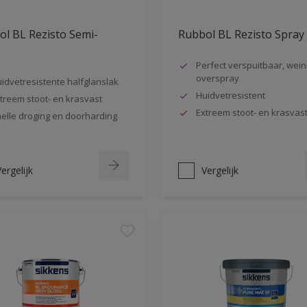
l BL Rezisto Semi-
Rubbol BL Rezisto Spray
s
Perfect verspuitbaar, wein
overspray
idvetresistente halfglanslak
Huidvetresistent
treem stoot- en krasvast
Extreem stoot- en krasvas
elle droging en doorharding
ergelijk
Vergelijk