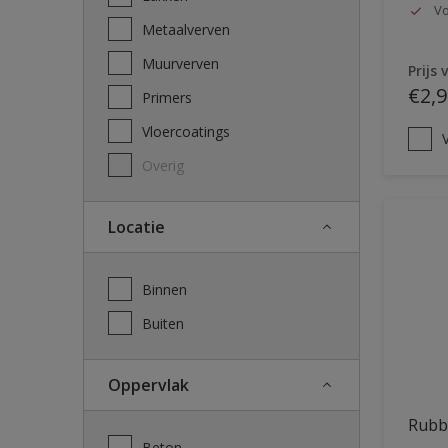
Vo
Metaalverven
Muurverven
Prijs 
€2,9
Primers
Vloercoatings
V
Overig
Locatie
Binnen
Buiten
Oppervlak
Rubb
Beton