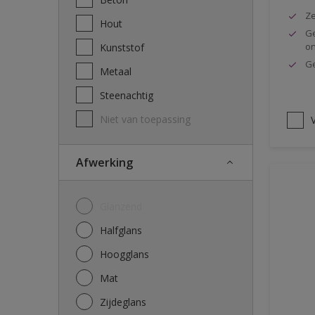
Ze
Hout
Ge
o
Kunststof
Ge
Metaal
Steenachtig
Niet van toepassing
V
Afwerking
Glanzend
Halfglans
Hoogglans
Mat
Zijdeglans