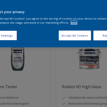
ct your privacy.
aten voor jou
 “Accept All Cookies”, you agree to the storing of cookies on your device to enhanc
analyze site usage, and assist in our marketing efforts.
Info
 Settings
Accept All Cookies
Rej
ns Tester
Rubbol XD High Gloss
oed dekkend
Uitstekende weervastheid
acte kleurweergave
Bewezen bescherming teg