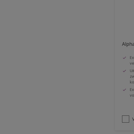
Vloer
Voorbehandeling
Gemakkelijk verwerkbaar
Elastisch
Alpha
Huidvetbestendig
Ex
1 pot systeem
ve
Impregneren
Ui
zw
ko
Ex
vo
V