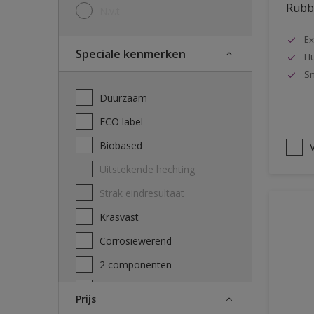
Rubbo
N.v.t
Ex
Speciale kenmerken
Hu
Sn
Duurzaam
ECO label
Biobased
V
Uitstekende hechting
Strak eindresultaat
Krasvast
Corrosiewerend
2 componenten
Decontamineerbaarheid
Prijs
attest