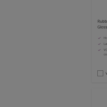
Oplosmiddelvrij
Onderzijde galerijen
Rubb
Huidvet resistent
Glos
Schrobklasse 2
Ho
PU gemodificeerd
La
Hoog rendement
VO
co
Speciale spuitkwaliteit
Chemicalienbestendigheid
Structuur
V
4SO
Carbonatatieremmend
Extreem buitenduurzaam
Schrobklasse 1