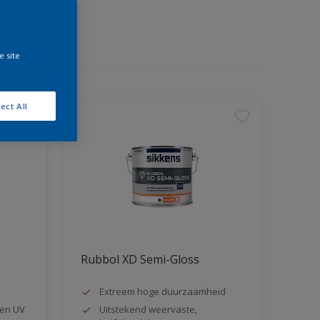
e site
ect All
Rubbol XD Semi-Gloss
Extreem hoge duurzaamheid
en UV
Uitstekend weervaste,