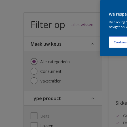
We respe
Filter op
57
result
By clicking
alles wissen
navigation, 
Cookies
Maak uw keus
Alle categorieën
Consument
Vakschilder
Type product
Sikke
G
Beits
Ex
Lakken