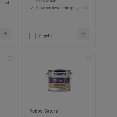
halfglanslak
behoud
Bewezen bescherming tegen UV
Vergelijk
Rubbol Satura