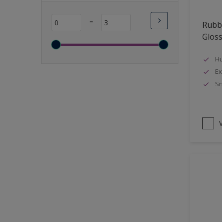
Lange open tijd
-
Rubbo
Wasbaar
Glos
Sneldrogend
Geschikt voor vochtige
Hu
ruimten
Ex
Sn
Transparant
Bacteriebestendig
Beter reinigbaar
V
Damp-open
Winterkwaliteit
Isolerend
Langdurig hoge glans
Metallic
nageisoleerde gevels