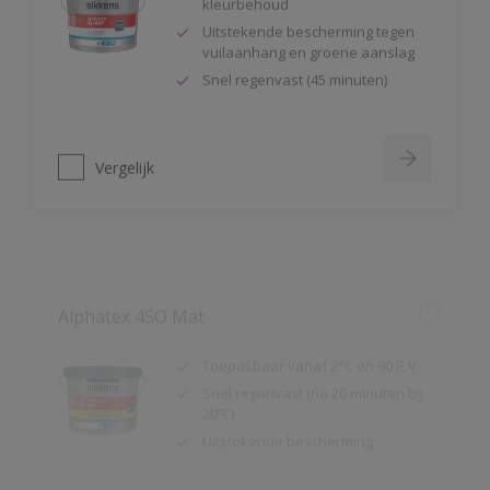
Uitstekende bescherming tegen
vuilaanhang en groene aanslag
Snel regenvast (45 minuten)
Vergelijk
Alphatex 4SO Mat
Toepasbaar vanaf 2°C en 90 R.V.
Snel regenvast (na 20 minuten bij
20ºC)
Uitstekende bescherming
Vergelijk