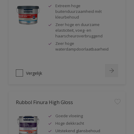
Extreem hoge
buitenduurzaamheid mét
kleurbehoud
Zeer hoge en duurzame
elasticiteit, voeg- en
haarscheuroverbruggend
Zeer hoge
waterdampdoorlaatbaarheid
Vergelijk
Rubbol Finura High Gloss
Goede vloeiing
Hoge dekkracht
Uitstekend glansbehoud