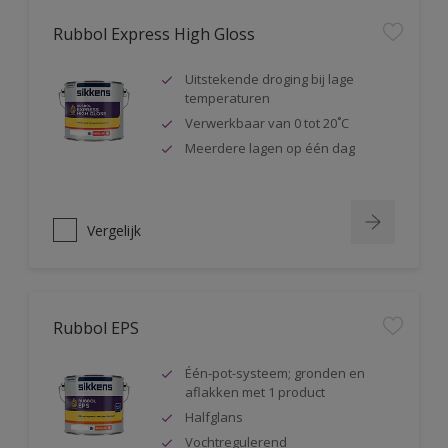
Rubbol Express High Gloss
Uitstekende droging bij lage
temperaturen
Verwerkbaar van 0 tot 20˚C
Meerdere lagen op één dag
Vergelijk
Rubbol EPS
Één-pot-systeem; gronden en
aflakken met 1 product
Halfglans
Vochtregulerend