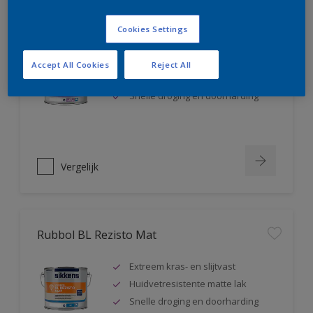
Rubbol BL Rezisto Satin
Cookies Settings
Extreem kras- en slijtvast
Accept All Cookies
Reject All
Huidvetresistente zijdeglanslak
Snelle droging en doorharding
Vergelijk
Rubbol BL Rezisto Mat
Extreem kras- en slijtvast
Huidvetresistente matte lak
Snelle droging en doorharding