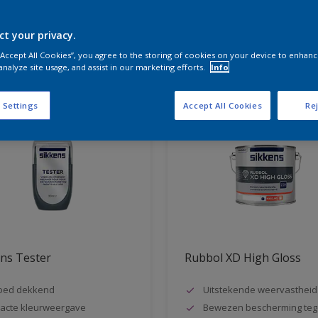
ct your privacy.
aten voor jou
 “Accept All Cookies”, you agree to the storing of cookies on your device to enhanc
analyze site usage, and assist in our marketing efforts.
Info
 Settings
Accept All Cookies
Rej
ns Tester
Rubbol XD High Gloss
oed dekkend
Uitstekende weervastheid
acte kleurweergave
Bewezen bescherming teg