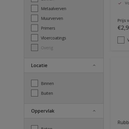
Vo
Metaalverven
Muurverven
Prijs 
€2,9
Primers
Vloercoatings
V
Overig
Locatie
Binnen
Buiten
Oppervlak
Rubb
Beton