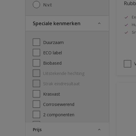
Rubbo
N.v.t
Ex
Speciale kenmerken
Hu
Sn
Duurzaam
ECO label
Biobased
V
Uitstekende hechting
Strak eindresultaat
Krasvast
Corrosiewerend
2 componenten
Decontamineerbaarheid
Prijs
attest