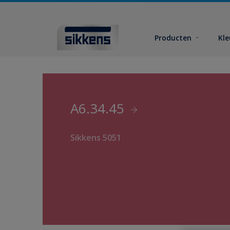
Producten
Kl
A6.34.45
Sikkens 5051