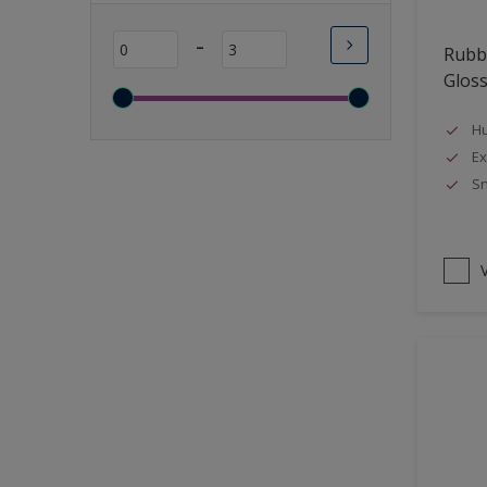
Lange open tijd
-
Rubbo
Wasbaar
Glos
Sneldrogend
Geschikt voor vochtige
Hu
ruimten
Ex
Sn
Transparant
Bacteriebestendig
Beter reinigbaar
V
Damp-open
Winterkwaliteit
Isolerend
Langdurig hoge glans
Metallic
nageisoleerde gevels