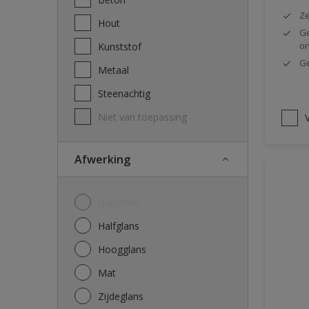
Ze
Hout
Ge
o
Kunststof
Ge
Metaal
Steenachtig
Niet van toepassing
V
Afwerking
Glanzend
Halfglans
Hoogglans
Mat
Zijdeglans