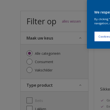
We respe
Filter op
43
result
By clicking
alles wissen
navigation, 
Cookies
Maak uw keus
Alle categorieën
Consument
Vakschilder
Type product
Sikke
G
Beits
Ex
Lakken