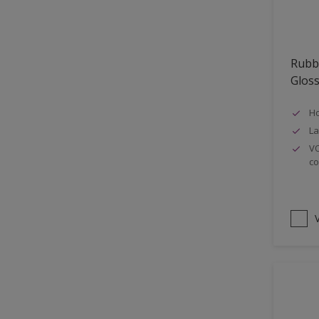
Oplosmiddelvrij
Onderzijde galerijen
Rubb
Huidvet resistent
Glos
Schrobklasse 2
Ho
PU gemodificeerd
La
Hoog rendement
VO
co
Speciale spuitkwaliteit
Chemicalienbestendigheid
Structuur
V
4SO
Carbonatatieremmend
Extreem buitenduurzaam
Schrobklasse 1