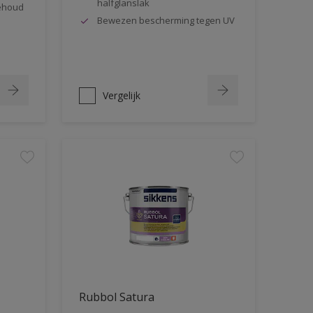
halfglanslak
behoud
Bewezen bescherming tegen UV
Vergelijk
Rubbol Satura