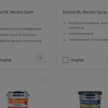
l BL Rezisto Semi-
Rubbol BL Rezisto Spray
s
Perfect verspuitbaar, wein
overspray
idvetresistente halfglanslak
Huidvetresistent
treem stoot- en krasvast
Extreem stoot- en krasvas
elle droging en doorharding
ergelijk
Vergelijk