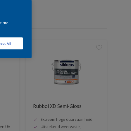
e site
ect All
Rubbol XD Semi-Gloss
Extreem hoge duurzaamheid
en UV
Uitstekend weervaste,