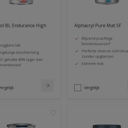
ol BL Endurance High
Alphacryl Pure Mat SF
s
Blijvend prachtige
binnenmuurverf
ogglans lak
Perfecte vloei en schrobva
ngdurige bescherming
zonder opglanzen
C gehalte 80% lager dan
Extreem mat
nventioneel
ergelijk
Vergelijk