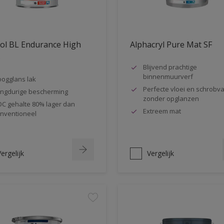
ol BL Endurance High
Alphacryl Pure Mat SF
s
Blijvend prachtige
binnenmuurverf
ogglans lak
Perfecte vloei en schrobva
ngdurige bescherming
zonder opglanzen
C gehalte 80% lager dan
Extreem mat
nventioneel
ergelijk
Vergelijk