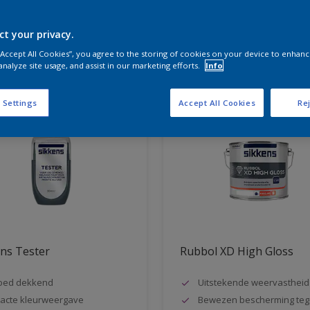
ct your privacy.
aten voor jou
 “Accept All Cookies”, you agree to the storing of cookies on your device to enhanc
analyze site usage, and assist in our marketing efforts.
Info
 Settings
Accept All Cookies
Rej
ns Tester
Rubbol XD High Gloss
oed dekkend
Uitstekende weervastheid
acte kleurweergave
Bewezen bescherming teg