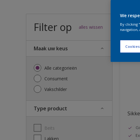
We respe
Filter op
56
result
By clicking
alles wissen
navigation, 
Cookies
Maak uw keus
Alle categorieën
Consument
Vakschilder
Type product
Sikke
G
Beits
Ex
Lakken