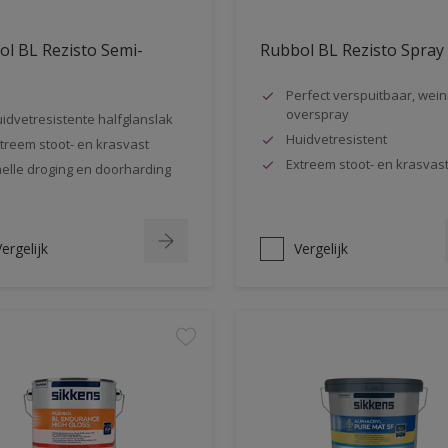
l BL Rezisto Semi-
Rubbol BL Rezisto Spray
s
Perfect verspuitbaar, wein
overspray
idvetresistente halfglanslak
Huidvetresistent
treem stoot- en krasvast
Extreem stoot- en krasvas
elle droging en doorharding
ergelijk
Vergelijk