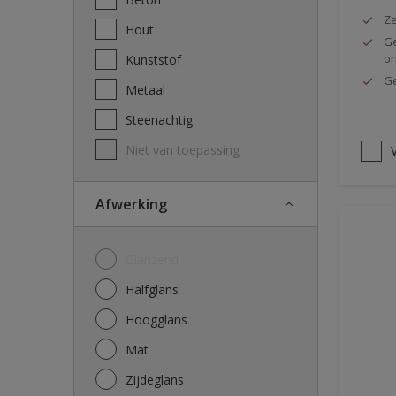
Ze
Hout
Ge
o
Kunststof
Ge
Metaal
Steenachtig
Niet van toepassing
V
Afwerking
Glanzend
Halfglans
Hoogglans
Mat
Zijdeglans