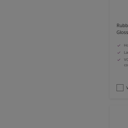
Oplosmiddelvrij
Onderzijde galerijen
Rubb
Huidvet resistent
Glos
Schrobklasse 2
Ho
PU gemodificeerd
La
Hoog rendement
VO
co
Speciale spuitkwaliteit
Chemicalienbestendigheid
Structuur
V
4SO
Carbonatatieremmend
Extreem buitenduurzaam
Schrobklasse 1