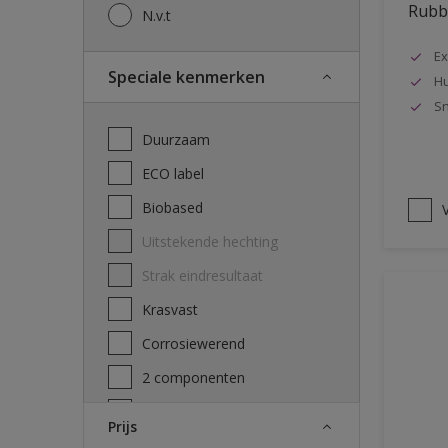
Rubbo
N.v.t
Ex
Speciale kenmerken
Hu
Sn
Duurzaam
ECO label
Biobased
V
Uitstekende hechting
Strak eindresultaat
Krasvast
Corrosiewerend
2 componenten
Decontamineerbaarheid
Prijs
attest