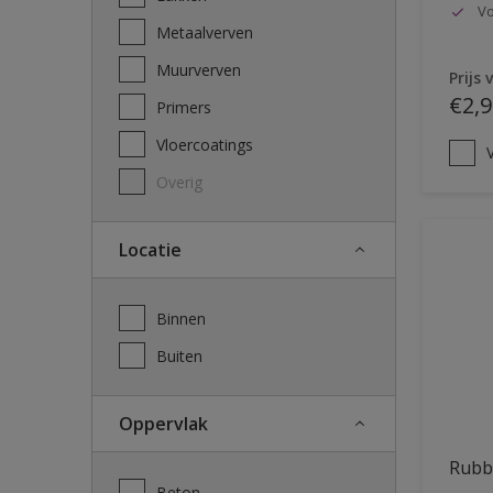
Vo
Metaalverven
Muurverven
Prijs 
€2,9
Primers
Vloercoatings
V
Overig
Locatie
Binnen
Buiten
Oppervlak
Rubb
Beton