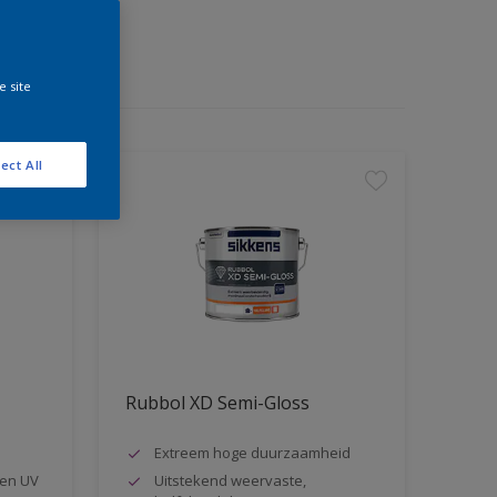
e site
ect All
Rubbol XD Semi-Gloss
Extreem hoge duurzaamheid
en UV
Uitstekend weervaste,