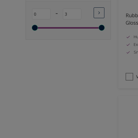
Lange open tijd
-
Rubbo
Wasbaar
Glos
Sneldrogend
Geschikt voor vochtige
Hu
ruimten
Ex
Sn
Transparant
Bacteriebestendig
Beter reinigbaar
V
Damp-open
Winterkwaliteit
Isolerend
Langdurig hoge glans
Metallic
nageisoleerde gevels