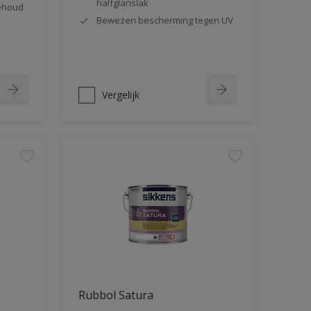
halfglanslak
behoud
Bewezen bescherming tegen UV
Vergelijk
Rubbol Satura