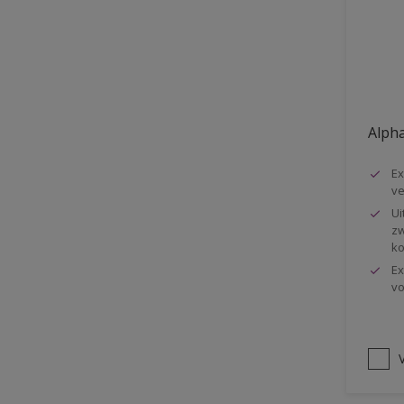
Vloer
Voorbehandeling
Gemakkelijk verwerkbaar
Elastisch
Alpha
Huidvetbestendig
Ex
1 pot systeem
ve
Impregneren
Ui
zw
ko
Ex
vo
V