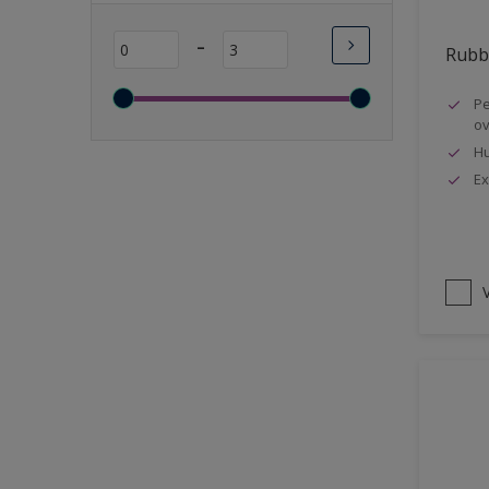
Lange open tijd
-
Rubbo
Wasbaar
Sneldrogend
Pe
ov
Geschikt voor vochtige
ruimten
Hu
Ex
Transparant
Bacteriebestendig
Beter reinigbaar
V
Damp-open
Winterkwaliteit
Isolerend
Langdurig hoge glans
Metallic
nageisoleerde gevels