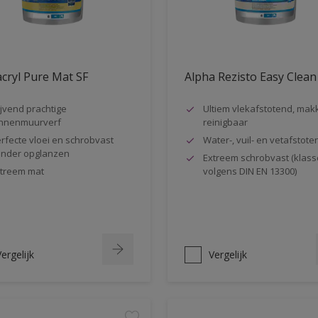
cryl Pure Mat SF
Alpha Rezisto Easy Clean
ijvend prachtige
Ultiem vlekafstotend, makk
nnenmuurverf
reinigbaar
rfecte vloei en schrobvast
Water-, vuil- en vetafstote
nder opglanzen
Extreem schrobvast (klass
treem mat
volgens DIN EN 13300)
ergelijk
Vergelijk