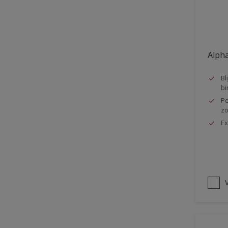
Oplosmiddelvrij
Onderzijde galerijen
Huidvet resistent
Alpha
Schrobklasse 2
Bl
PU gemodificeerd
bi
Pe
Hoog rendement
zo
Speciale spuitkwaliteit
Ex
Chemicalienbestendigheid
Structuur
4SO
V
Carbonatatieremmend
Extreem buitenduurzaam
Schrobklasse 1