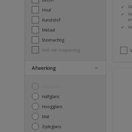
Ze
Hout
Ge
o
Kunststof
Ge
Metaal
Steenachtig
Niet van toepassing
V
Afwerking
Glanzend
Halfglans
Hoogglans
Mat
Zijdeglans