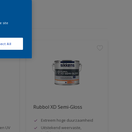
e site
ect All
Rubbol XD Semi-Gloss
Extreem hoge duurzaamheid
en UV
Uitstekend weervaste,