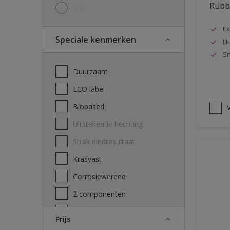
Rubbo
N.v.t
Ex
Speciale kenmerken
Hu
Sn
Duurzaam
ECO label
Biobased
V
Uitstekende hechting
Strak eindresultaat
Krasvast
Corrosiewerend
2 componenten
Decontamineerbaarheid
Prijs
attest