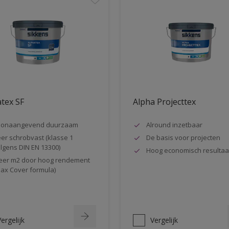
tex SF
Alpha Projecttex
oonaangevend duurzaam
Alround inzetbaar
er schrobvast (klasse 1
De basis voor projecten
lgens DIN EN 13300)
Hoog economisch resultaa
er m2 door hoog rendement
ax Cover formula)
ergelijk
Vergelijk