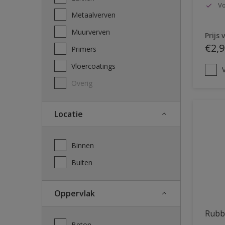
Vo
Metaalverven
Muurverven
Prijs 
€2,9
Primers
Vloercoatings
V
Overig
Locatie
Binnen
Buiten
Oppervlak
Rubb
Beton