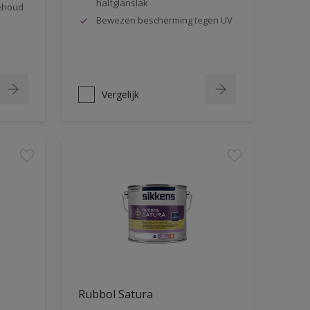
halfglanslak
behoud
Bewezen bescherming tegen UV
Vergelijk
Rubbol Satura