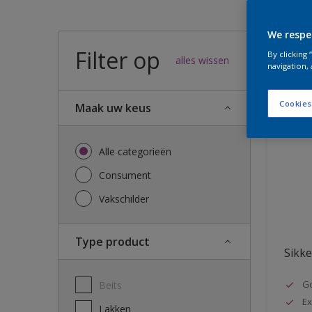
We respe
Filter op
47
result
By clicking
alles wissen
navigation, 
Cookies
Maak uw keus
Alle categorieën
Consument
Vakschilder
Type product
Sikke
G
Beits
Ex
Lakken