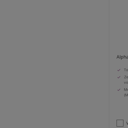
Vloer
Voorbehandeling
Gemakkelijk verwerkbaar
Elastisch
Huidvetbestendig
1 pot systeem
Alpha
Impregneren
T
Ze
vo
Me
(M
V