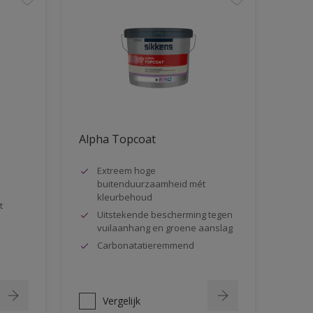
Alpha Topcoat
Extreem hoge
buitenduurzaamheid mét
kleurbehoud
t
Uitstekende bescherming tegen
vuilaanhang en groene aanslag
Carbonatatieremmend
Vergelijk