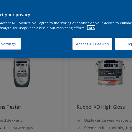
ct your privacy.
aten voor jou
 “Accept All Cookies”, you agree to the storing of cookies on your device to enhanc
analyze site usage, and assist in our marketing efforts.
Info
 Settings
Accept All Cookies
Rej
ns Tester
Rubbol XD High Gloss
oed dekkend
Uitstekende weervastheid
acte kleurweergave
Bewezen bescherming teg