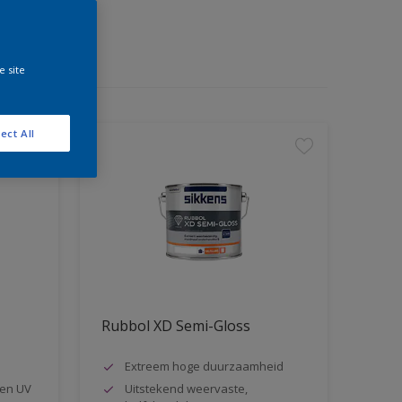
e site
ect All
Rubbol XD Semi-Gloss
Extreem hoge duurzaamheid
en UV
Uitstekend weervaste,