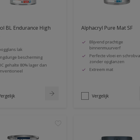
ol BL Endurance High
Alphacryl Pure Mat SF
s
Blijvend prachtige
binnenmuurverf
ogglans lak
Perfecte vloei en schrobva
ngdurige bescherming
zonder opglanzen
C gehalte 80% lager dan
Extreem mat
nventioneel
ergelijk
Vergelijk