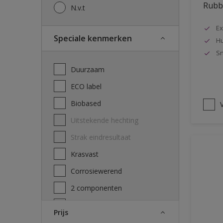
Rubbo
N.v.t
Ex
Speciale kenmerken
Hu
Sn
Duurzaam
ECO label
Biobased
V
Uitstekende hechting
Strak eindresultaat
Krasvast
Corrosiewerend
2 componenten
Decontamineerbaarheid
Prijs
attest