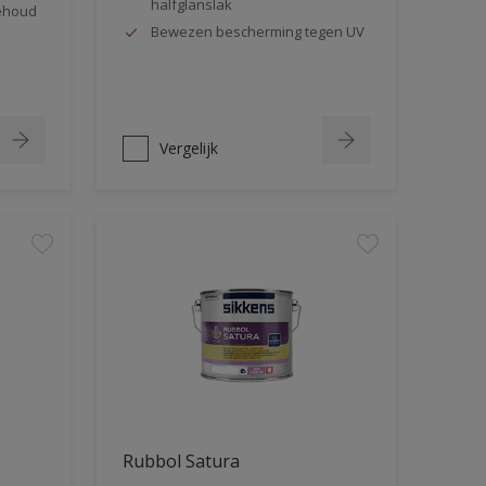
halfglanslak
behoud
Bewezen bescherming tegen UV
Vergelijk
Rubbol Satura