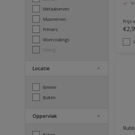
Vo
Metaalverven
Muurverven
Prijs 
€2,9
Primers
Vloercoatings
V
Overig
Locatie
Binnen
Buiten
Oppervlak
Rubb
Beton