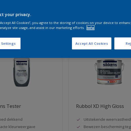
ct your privacy.
aten voor jou
 “Accept All Cookies”, you agree to the storing of cookies on your device to enhanc
analyze site usage, and assist in our marketing efforts.
Info
 Settings
Accept All Cookies
Rej
ns Tester
Rubbol XD High Gloss
oed dekkend
Uitstekende weervastheid
acte kleurweergave
Bewezen bescherming teg