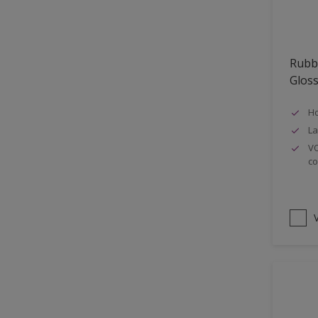
Oplosmiddelvrij
Onderzijde galerijen
Rubb
Huidvet resistent
Glos
Schrobklasse 2
Ho
PU gemodificeerd
La
Hoog rendement
VO
co
Speciale spuitkwaliteit
Chemicalienbestendigheid
Structuur
V
4SO
Carbonatatieremmend
Extreem buitenduurzaam
Schrobklasse 1