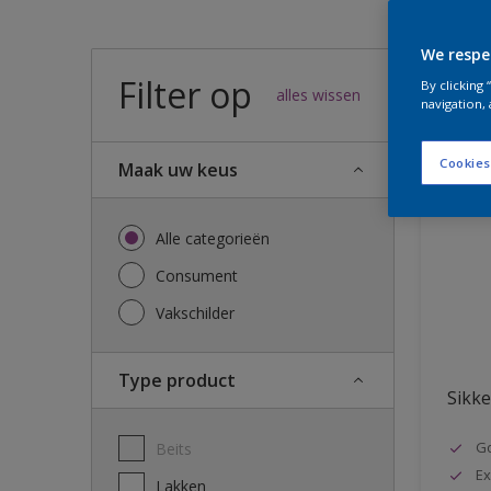
We respe
Filter op
57
result
By clicking
alles wissen
navigation, 
Cookies
Maak uw keus
Alle categorieën
Consument
Vakschilder
Type product
Sikke
G
Beits
Ex
Lakken