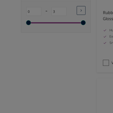
Lange open tijd
-
Rubbo
Wasbaar
Glos
Sneldrogend
Geschikt voor vochtige
Hu
ruimten
Ex
Sn
Transparant
Bacteriebestendig
Beter reinigbaar
V
Damp-open
Winterkwaliteit
Isolerend
Langdurig hoge glans
Metallic
nageisoleerde gevels