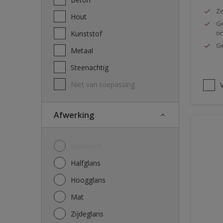
Ze
Hout
Ge
o
Kunststof
Ge
Metaal
Steenachtig
Niet van toepassing
V
Afwerking
Glanzend
Halfglans
Hoogglans
Mat
Zijdeglans