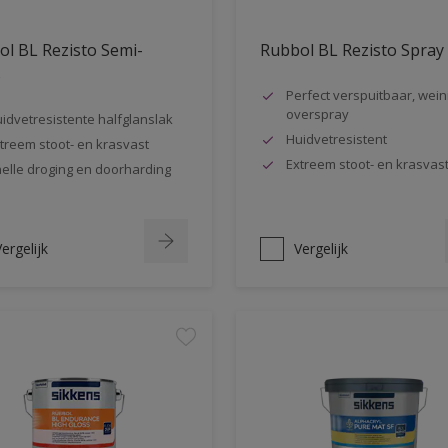
l BL Rezisto Semi-
Rubbol BL Rezisto Spray
s
Perfect verspuitbaar, wein
overspray
idvetresistente halfglanslak
Huidvetresistent
treem stoot- en krasvast
Extreem stoot- en krasvas
elle droging en doorharding
ergelijk
Vergelijk