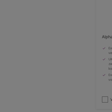
Vloer
Voorbehandeling
Gemakkelijk verwerkbaar
Elastisch
Alpha
Huidvetbestendig
Ex
1 pot systeem
ve
Impregneren
Ui
zw
ko
Ex
vo
V