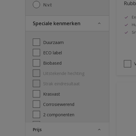
Rubbo
N.v.t
Ex
Speciale kenmerken
Hu
Sn
Duurzaam
ECO label
Biobased
V
Uitstekende hechting
Strak eindresultaat
Krasvast
Corrosiewerend
2 componenten
Decontamineerbaarheid
Prijs
attest