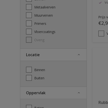
Vo
Metaalverven
Muurverven
Prijs 
€2,9
Primers
Vloercoatings
V
Overig
Locatie
Binnen
Buiten
Oppervlak
Rubb
Beton