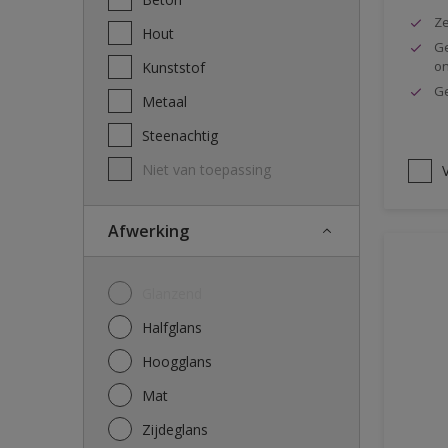
Ze
Hout
Ge
o
Kunststof
Ge
Metaal
Steenachtig
Niet van toepassing
V
Afwerking
Glanzend
Halfglans
Hoogglans
Mat
Zijdeglans