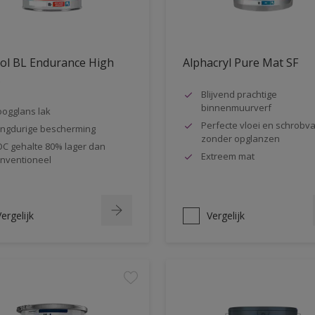
ol BL Endurance High
Alphacryl Pure Mat SF
s
Blijvend prachtige
binnenmuurverf
ogglans lak
Perfecte vloei en schrobva
ngdurige bescherming
zonder opglanzen
C gehalte 80% lager dan
Extreem mat
nventioneel
ergelijk
Vergelijk