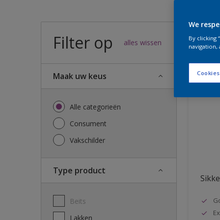
We respe
Filter op
46
result
By clicking
alles wissen
navigation, 
Cookies
Maak uw keus
Alle categorieën
Consument
Vakschilder
Type product
Sikke
G
Beits
Ex
Lakken