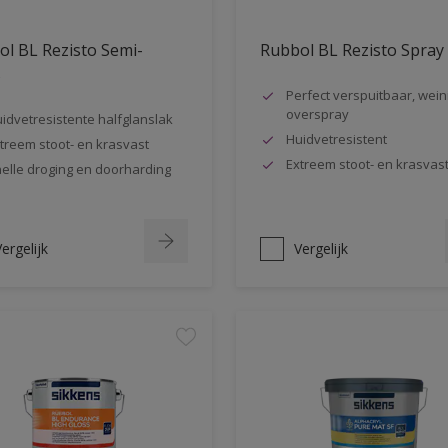
l BL Rezisto Semi-
Rubbol BL Rezisto Spray
s
Perfect verspuitbaar, wein
overspray
idvetresistente halfglanslak
Huidvetresistent
treem stoot- en krasvast
Extreem stoot- en krasvas
elle droging en doorharding
ergelijk
Vergelijk