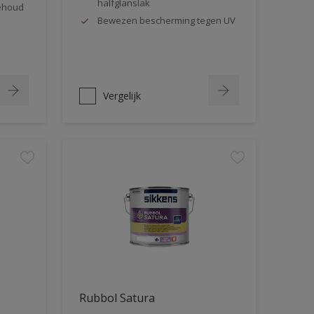
halfglanslak
behoud
Bewezen bescherming tegen UV
Vergelijk
Rubbol Satura