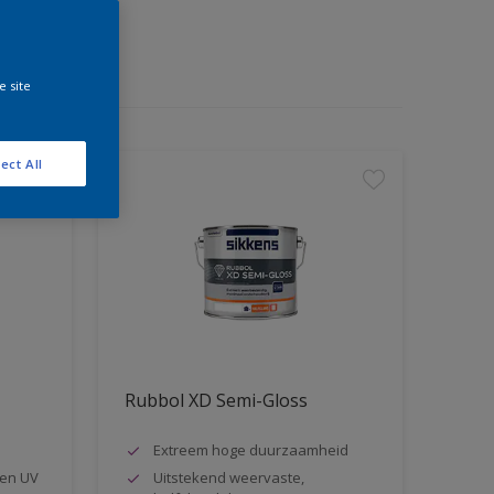
e site
ect All
Rubbol XD Semi-Gloss
Extreem hoge duurzaamheid
en UV
Uitstekend weervaste,