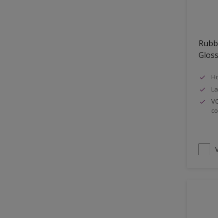
Oplosmiddelvrij
Onderzijde galerijen
Rubb
Huidvet resistent
Glos
Schrobklasse 2
Ho
PU gemodificeerd
La
Hoog rendement
VO
co
Speciale spuitkwaliteit
Chemicalienbestendigheid
Structuur
V
4SO
Carbonatatieremmend
Extreem buitenduurzaam
Schrobklasse 1