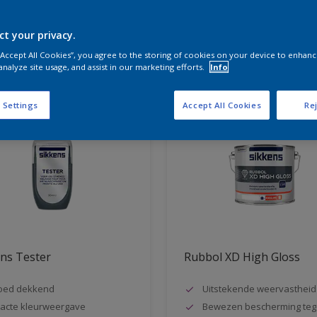
ct your privacy.
aten voor jou
 “Accept All Cookies”, you agree to the storing of cookies on your device to enhanc
analyze site usage, and assist in our marketing efforts.
Info
 Settings
Accept All Cookies
Rej
ns Tester
Rubbol XD High Gloss
oed dekkend
Uitstekende weervastheid
acte kleurweergave
Bewezen bescherming teg