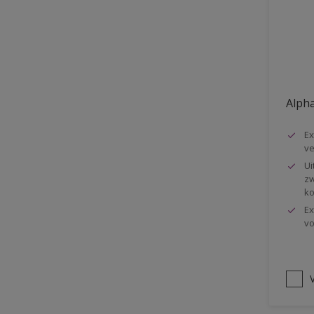
Vloer
Voorbehandeling
Gemakkelijk verwerkbaar
Elastisch
Alpha
Huidvetbestendig
Ex
1 pot systeem
ve
Impregneren
Ui
zw
ko
Ex
vo
V