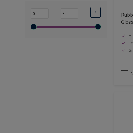
Lange open tijd
-
Rubbo
Wasbaar
Glos
Sneldrogend
Geschikt voor vochtige
Hu
ruimten
Ex
Sn
Transparant
Bacteriebestendig
Beter reinigbaar
V
Damp-open
Winterkwaliteit
Isolerend
Langdurig hoge glans
Metallic
nageisoleerde gevels