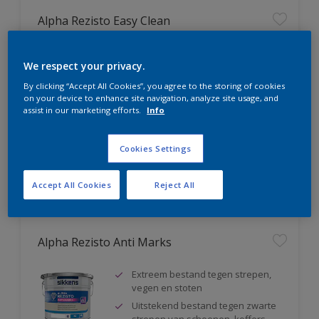
Alpha Rezisto Easy Clean
Ultiem vlekafstotend, makkelijk
We respect your privacy.
reinigbaar
Water-, vuil- en vetafstotend
By clicking “Accept All Cookies”, you agree to the storing of cookies
on your device to enhance site navigation, analyze site usage, and
Extreem schrobvast (klasse 1
assist in our marketing efforts.
Info
volgens DIN EN 13300)
Cookies Settings
Vergelijk
Accept All Cookies
Reject All
Alpha Rezisto Anti Marks
Extreem bestand tegen strepen,
vegen en stoten
Uitstekend bestand tegen zwarte